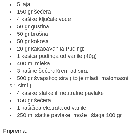
5 jaja
150 gr šećera
4 kašike ključale vode
50 gr gustina
50 gr brašna
50 gr kokosa
20 gr kakaoaVanila Puding:
1 kesica pudinga od vanile (40g)
400 ml mleka
3 kašike šećeraKrem od sira:
500 gr švapskog sira ( to je mladi, malomasni
sir, sitni )
4 kašike slatke ili neutralne pavlake
150 gr šećera
1 kašičica ekstrata od vanile
250 ml slatke pavlake, može i šlaga 100 gr
Priprema: