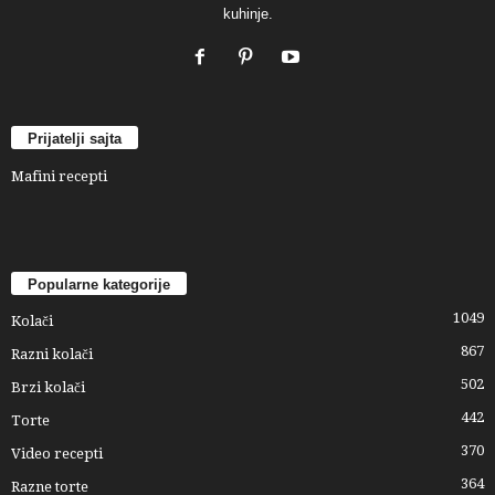
kuhinje.
Prijatelji sajta
Mafini recepti
Popularne kategorije
1049
Kolači
867
Razni kolači
502
Brzi kolači
442
Torte
370
Video recepti
364
Razne torte