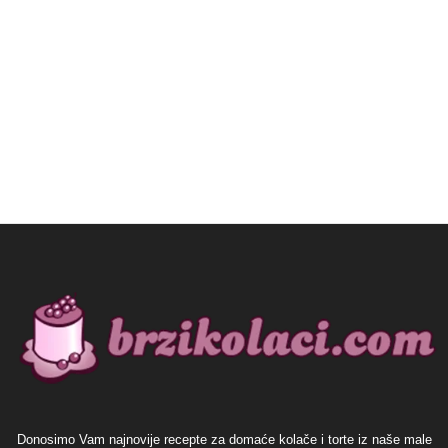
Donosimo Vam najnovije recepte za domaće kolače i torte iz naše male