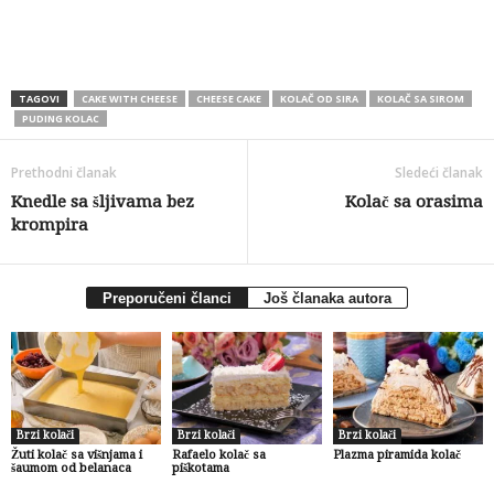
TAGOVI
CAKE WITH CHEESE
CHEESE CAKE
KOLAČ OD SIRA
KOLAČ SA SIROM
PUDING KOLAC
Prethodni članak
Sledeći članak
Knedle sa šljivama bez
Kolač sa orasima
krompira
Preporučeni članci
Još članaka autora
Brzi kolači
Brzi kolači
Brzi kolači
Žuti kolač sa višnjama i
Rafaelo kolač sa
Plazma piramida kolač
šaumom od belanaca
piškotama