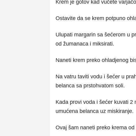
Krem je gotov kad vučete varjačo
Ostavite da se krem potpuno ohla
Ulupati margarin sa šećerom u p
od žumanaca i miksirati.
Naneti krem preko ohladjenog bis
Na vatru taviti vodu i šećer u pr
belanca sa prstohvatom soli.
Kada provi voda i šećer kuvati 2 m
umućena belanca uz miskiranje.
Ovaj šam naneti preko krema od