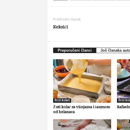
Prethodni članak
Keksići
Preporučeni članci
Još članaka aut
Brzi kolači
Brzi kol
Žuti kolač sa višnjama i šaumom
Rafaelo
od belanaca