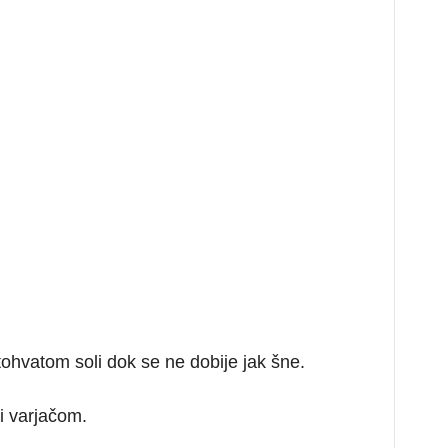
ohvatom soli dok se ne dobije jak šne.
i varjačom.