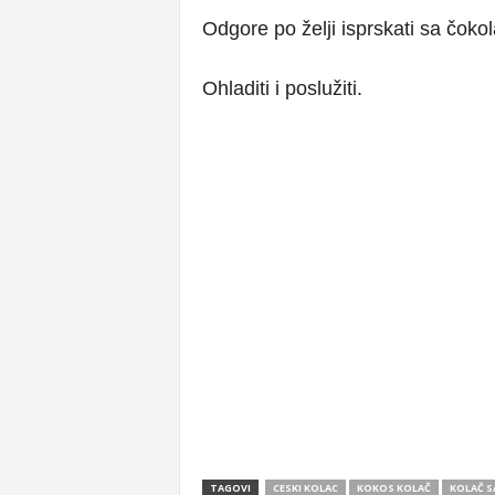
Odgore po želji isprskati sa čoko
Ohladiti i poslužiti.
TAGOVI
CESKI KOLAC
KOKOS KOLAČ
KOLAČ S