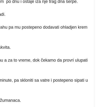
m po dnu i ostaje iza nje trag dna šerpe.
di.
rahu pa mu postepeno dodavati ohladjen krem
kvita.
ahu a za to vreme, dok čekamo da provri ulupati
inute, pa skloniti sa vatre i postepeno sipati u
 žumanaca.