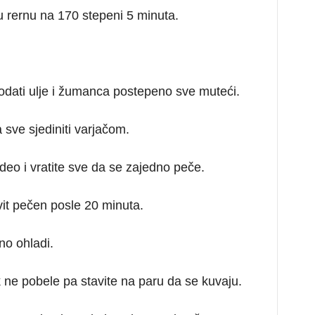
u rernu na 170 stepeni 5 minuta.
odati ulje i žumanca postepeno sve muteći.
 sve sjediniti varjačom.
deo i vratite sve da se zajedno peče.
kvit pečen posle 20 minuta.
no ohladi.
ne pobele pa stavite na paru da se kuvaju.