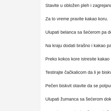
Stavite u obložen pleh i zagrejan
Za to vreme pravite kakao koru.
Ulupati belanca sa šećerom pa d
Na kraju dodati brašno i kakao pa
Preko kokos kore istresite kakao 
Testirajte čačkalicom da li je bis
Pečen biskvit otavite da se potpu
Ulupati žumanca sa šećerom dok 