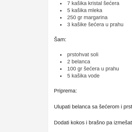
7 kašika kristal šećera
5 kašika mleka
250 gr margarina
3 kašike šećera u prahu
Šam:
prstohvat soli
2 belanca
100 gr šećera u prahu
5 kašika vode
Priprema:
Ulupati belanca sa šećerom i prst
Dodati kokos i brašno pa izmešat