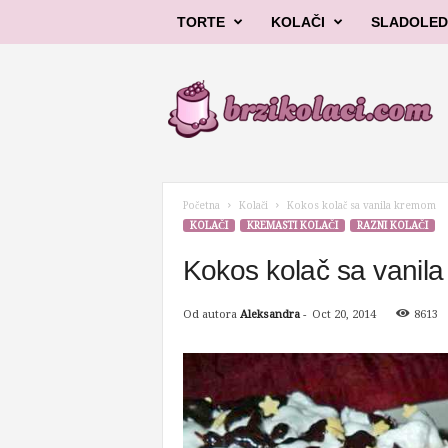
TORTE
KOLAČI
SLADOLED
B
r
z
i
k
o
l
Početna
Kolači
Kokos kolač sa vanila kremom
a
KOLAČI
KREMASTI KOLAČI
RAZNI KOLAČI
č
i
Kokos kolač sa vanil
Od autora
Aleksandra
-
Oct 20, 2014
8613