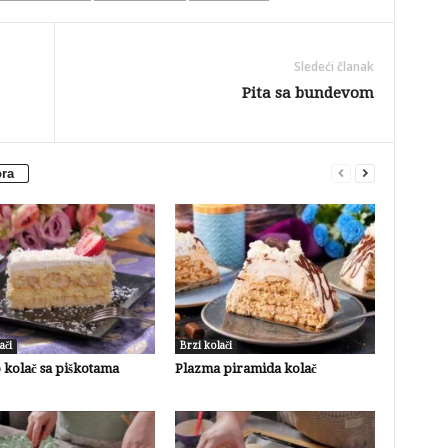
Sledeći članak
Pita sa bundevom
ora
ači
Brzi kolači
 kolač sa piškotama
Plazma piramida kolač