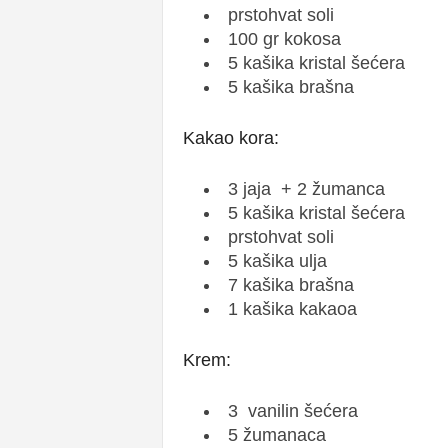
prstohvat soli
100 gr kokosa
5 kašika kristal šećera
5 kašika brašna
Kakao kora:
3 jaja + 2 žumanca
5 kašika kristal šećera
prstohvat soli
5 kašika ulja
7 kašika brašna
1 kašika kakaoa
Krem:
3 vanilin šećera
5 žumanaca