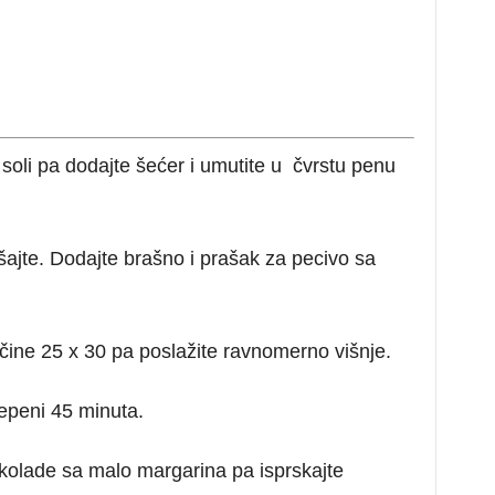
soli pa dodajte šećer i umutite u čvrstu penu
šajte. Dodajte brašno i prašak za pecivo sa
eličine 25 x 30 pa poslažite ravnomerno višnje.
epeni 45 minuta.
čokolade sa malo margarina pa isprskajte