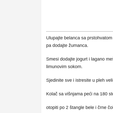
Ulupajte belanca sa prstohvatom 
pa dodajte žumanca.
Smesi dodajte jogurt i lagano me
limunovim sokom.
Sjedinite sve i istresite u pleh v
Kolač sa višnjama peći na 180 st
otopiti po 2 štangle bele i črne 