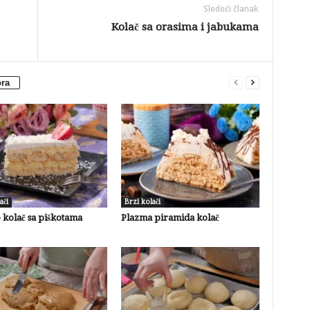
Sledeći članak
Kolač sa orasima i jabukama
ora
ači
Brzi kolači
 kolač sa piškotama
Plazma piramida kolač