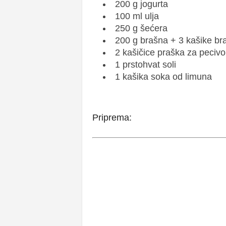
200 g jogurta
100 ml ulja
250 g šećera
200 g brašna + 3 kašike br
2 kašičice praška za pecivo
1 prstohvat soli
1 kašika soka od limuna
Priprema: