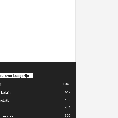
ularne kategorije
1049
i
867
 kolači
502
kolači
442
e
370
 recepti