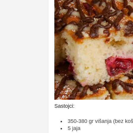
Sastojci:
350-380 gr višanja (bez košt
5 jaja