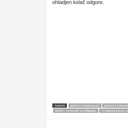
ohladjen kolač odgore.
TAGOVI
JEDNOSTAVAN KOLAČ
JEDNOSTAVAN KO
RECEPT ZA KOLAČ SA VIŠNJAMA
STARINSKI KOLAC S