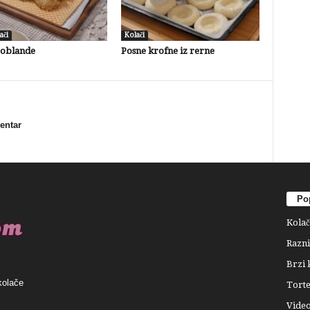
ači
Kolači
 oblande
Posne krofne iz rerne
mentar
Pop
Kolač
Razni
Brzi 
kolače
Tort
Video