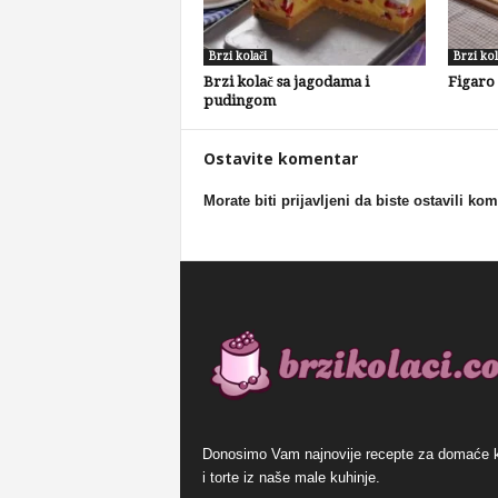
Brzi kolači
Brzi kol
Brzi kolač sa jagodama i
Figaro
pudingom
Ostavite komentar
Morate biti prijavljeni da biste ostavili ko
Donosimo Vam najnovije recepte za domaće 
i torte iz naše male kuhinje.