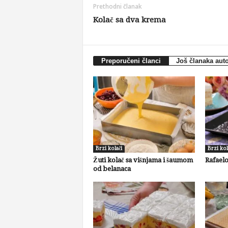
Prethodni članak
Kolač sa dva krema
Preporučeni članci
Još članaka aut
Brzi kolači
Brzi kol
Žuti kolač sa višnjama i šaumom
Rafaelo
od belanaca