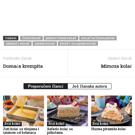
TAGOVI
ČOKO KOLAČ
JEDNOSTAVAN KOLAČ
KOLAČ SA ČOKOLADOM
KREMAST KOLAČ
LEDENE KOCKE
RECEPT ZA LEDENE KOCKE
Prethodni članak
Sledeći članak
Domaća krempita
Mimoza kolač
Preporučeni članci
Još članaka autora
Brzi kolači
Brzi kolači
Brzi kolači
Žuti kolač sa višnjama i
Rafaelo kolač sa
Plazma piramida kolač
šaumom od belanaca
piškotama