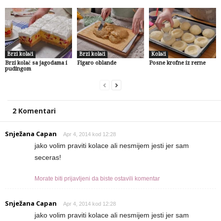
Brzi kolači
Brzi kolači
Kolači
Brzi kolač sa jagodama i
Figaro oblande
Posne krofne iz rerne
pudingom
2 Komentari
Snježana Capan
Apr 4, 2014 kod 12:28
jako volim praviti kolace ali nesmijem jesti jer sam
seceras!
Morate biti prijavljeni da biste ostavili komentar
Snježana Capan
Apr 4, 2014 kod 12:28
jako volim praviti kolace ali nesmijem jesti jer sam