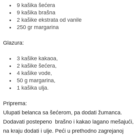
9 kašika šećera
9 kašika brašna
2 kašike ekstrata od vanile
250 gr margarina
Glazura:
3 kašike kakaoa,
2 kašike šećera,
4 kašike vode,
50 g margarina,
1 kašika ulja.
Priprema:
Ulupati belanca sa šećerom, pa dodati žumanca.
Dodavati postepeno brašno i kakao lagano mešajući,
na kraju dodati i ulje. Peći u prethodno zagrejanoj