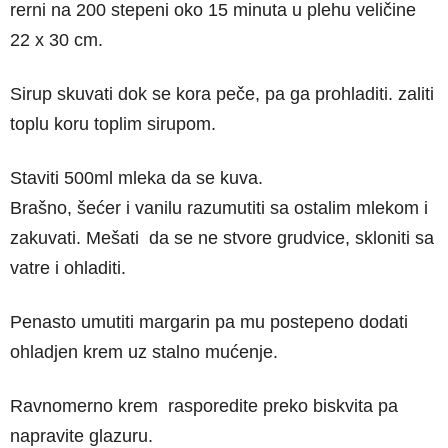
rerni na 200 stepeni oko 15 minuta u plehu veličine
22 x 30 cm.
Sirup skuvati dok se kora peče, pa ga prohladiti. zaliti
toplu koru toplim sirupom.
Staviti 500ml mleka da se kuva.
Brašno, šećer i vanilu razumutiti sa ostalim mlekom i
zakuvati. Mešati da se ne stvore grudvice, skloniti sa
vatre i ohladiti.
Penasto umutiti margarin pa mu postepeno dodati
ohladjen krem uz stalno mućenje.
Ravnomerno krem rasporedite preko biskvita pa
napravite glazuru.