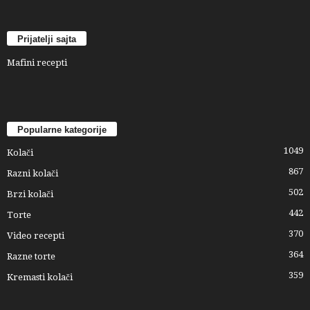
Prijatelji sajta
Mafini recepti
Popularne kategorije
1049
Kolači
867
Razni kolači
502
Brzi kolači
442
Torte
370
Video recepti
364
Razne torte
359
Kremasti kolači