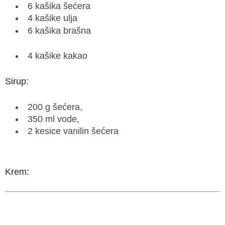
6 kašika šećera
4 kašike ulja
6 kašika brašna
4 kašike kakao
Sirup:
200 g šećera,
350 ml vode,
2 kesice vanilin šećera
Krem: