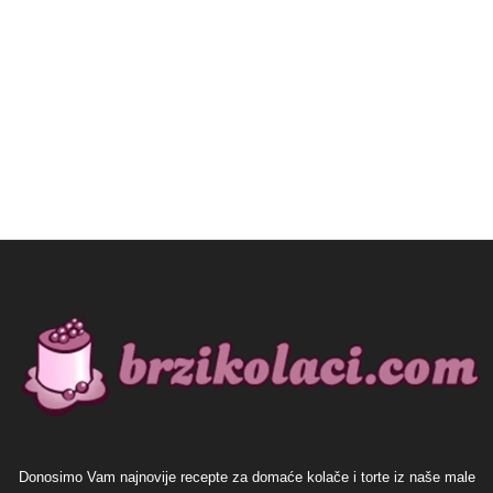
Donosimo Vam najnovije recepte za domaće kolače i torte iz naše male