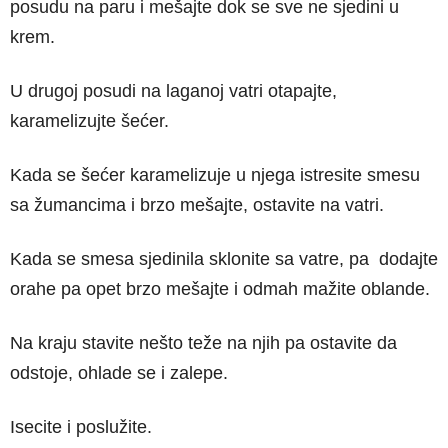
posudu na paru i mešajte dok se sve ne sjedini u
krem.
U drugoj posudi na laganoj vatri otapajte,
karamelizujte šećer.
Kada se šećer karamelizuje u njega istresite smesu
sa žumancima i brzo mešajte, ostavite na vatri.
Kada se smesa sjedinila sklonite sa vatre, pa dodajte
orahe pa opet brzo mešajte i odmah mažite oblande.
Na kraju stavite nešto teže na njih pa ostavite da
odstoje, ohlade se i zalepe.
Isecite i poslužite.