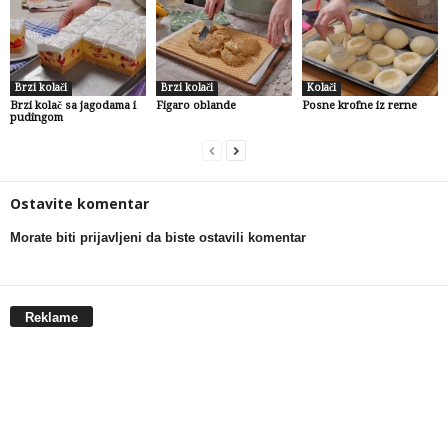
Brzi kolači
Brzi kolači
Kolači
Brzi kolač sa jagodama i
Figaro oblande
Posne krofne iz rerne
pudingom
Ostavite komentar
Morate biti prijavljeni da biste ostavili komentar
Reklame