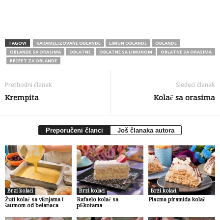
TAGOVI
KARAMELIZOVANE OBLANDE
LIMUN OBLANDE
OBLANDE
OBLANDE SA ORASIMA
OBLATNE
OBLATNE SA LIMUNOM
OBLATNE SA ORASIMA
RECEPT ZA OBLANDE
Prethodni članak
Sledeći članak
Krempita
Kolač sa orasima
Preporučeni članci
Još članaka autora
Brzi kolači
Brzi kolači
Brzi kolači
Žuti kolač sa višnjama i
Rafaelo kolač sa
Plazma piramida kolač
šaumom od belanaca
piškotama