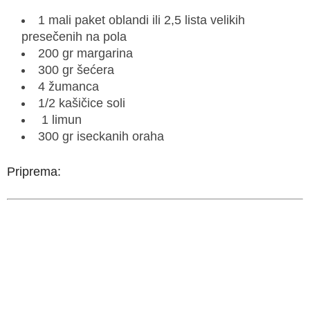
1 mali paket oblandi ili 2,5 lista velikih
presečenih na pola
200 gr margarina
300 gr šećera
4 žumanca
1/2 kašičice soli
1 limun
300 gr iseckanih oraha
Priprema: