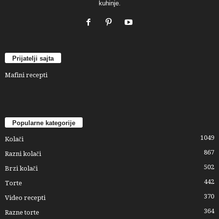
kuhinje.
Prijatelji sajta
Mafini recepti
Popularne kategorije
1049
Kolači
867
Razni kolači
502
Brzi kolači
442
Torte
370
Video recepti
364
Razne torte