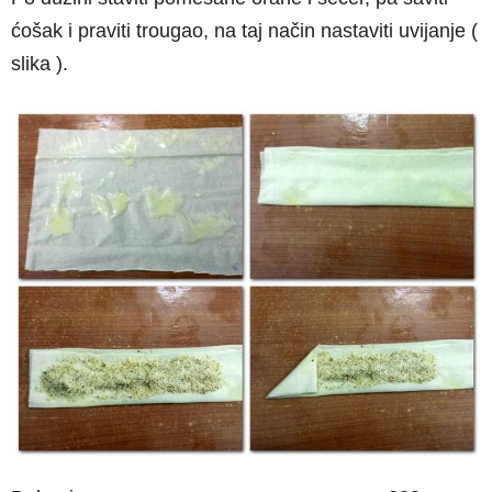
ćošak i praviti trougao, na taj način nastaviti uvijanje (
slika ).