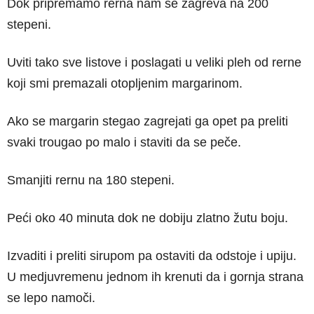
Dok pripremamo rerna nam se zagreva na 200
stepeni.
Uviti tako sve listove i poslagati u veliki pleh od rerne
koji smi premazali otopljenim margarinom.
Ako se margarin stegao zagrejati ga opet pa preliti
svaki trougao po malo i staviti da se peče.
Smanjiti rernu na 180 stepeni.
Peći oko 40 minuta dok ne dobiju zlatno žutu boju.
Izvaditi i preliti sirupom pa ostaviti da odstoje i upiju.
U medjuvremenu jednom ih krenuti da i gornja strana
se lepo namoči.