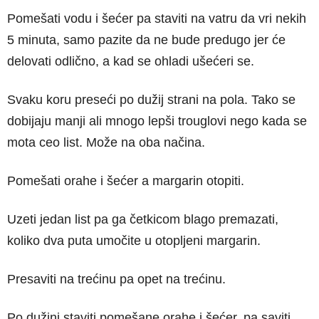
Pomešati vodu i šećer pa staviti na vatru da vri nekih
5 minuta, samo pazite da ne bude predugo jer će
delovati odlično, a kad se ohladi ušećeri se.
Svaku koru preseći po dužij strani na pola. Tako se
dobijaju manji ali mnogo lepši trouglovi nego kada se
mota ceo list. Može na oba načina.
Pomešati orahe i šećer a margarin otopiti.
Uzeti jedan list pa ga četkicom blago premazati,
koliko dva puta umočite u otopljeni margarin.
Presaviti na trećinu pa opet na trećinu.
Po dužini staviti pomešane orahe i šećer, pa saviti