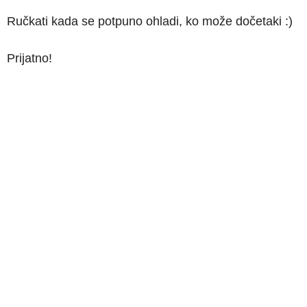
Ručkati kada se potpuno ohladi, ko može dočetaki :)
Prijatno!