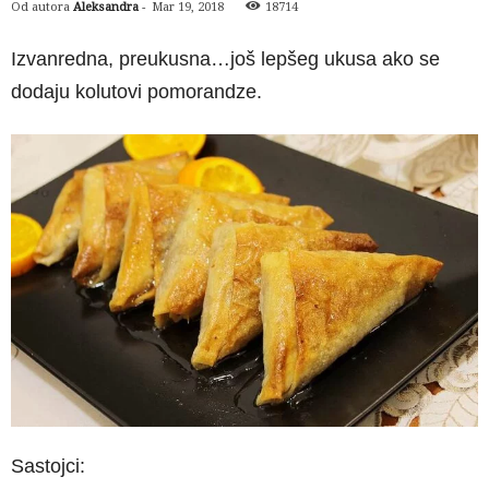
Od autora
Aleksandra
-
Mar 19, 2018
18714
Izvanredna, preukusna…još lepšeg ukusa ako se
dodaju kolutovi pomorandze.
Sastojci: