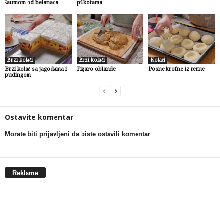
šaumom od belanaca
piškotama
Brzi kolači
Brzi kolači
Kolači
Brzi kolač sa jagodama i
Figaro oblande
Posne krofne iz rerne
pudingom
Ostavite komentar
Morate biti prijavljeni da biste ostavili komentar
Reklame