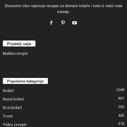
Donosimo Vam najnovije recepte za domaće kolače i torte iz naše male
kuhinje.
Prijatelji sajta
Mafini recepti
Popularne kategorije
1049
Kolači
867
Razni kolači
502
Brzi kolači
442
Torte
370
Video recepti