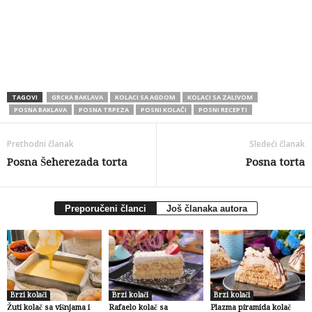
TAGOVI
GRCKA BAKLAVA
KOLACI SA AGDOM
KOLACI SA ZALIVOM
POSNA BAKLAVA
POSNA TRPEZA
POSNI KOLAČI
POSNI RECEPTI
Prethodni članak
Sledeći članak
Posna Šeherezada torta
Posna torta
Preporučeni članci
Još članaka autora
Brzi kolači
Brzi kolači
Brzi kolači
Žuti kolač sa višnjama i
Rafaelo kolač sa
Plazma piramida kolač