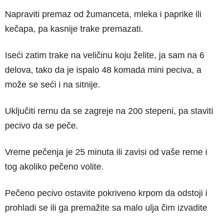
Napraviti premaz od žumanceta, mleka i paprike ili
kečapa, pa kasnije trake premazati.
Iseći zatim trake na veličinu koju želite, ja sam na 6
delova, tako da je ispalo 48 komada mini peciva, a
može se seći i na sitnije.
Uključiti rernu da se zagreje na 200 stepeni, pa staviti
pecivo da se peče.
Vreme pečenja je 25 minuta ili zavisi od vaše rerne i
tog akoliko pečeno volite.
Pečeno pecivo ostavite pokriveno krpom da odstoji i
prohladi se ili ga premažite sa malo ulja čim izvadite