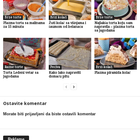
Brze torte
Brzi kolači
Brze torte
Plazma torta sa malinama
Žuti kolač sa višnjama i
Najlakša torta koju sam
za 15 minuta
šaumom od belanaca
napravila – plazma torta
sa jagodama
Razne torte
Peciva
Brzi kolači
Torta Ledeni vetar sa
Kako lako napraviti
Plazma piramida kolač
jagodama
domaću pitu
Ostavite komentar
Morate biti prijavljeni da biste ostavili komentar
Reklame