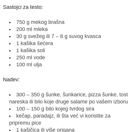
Sastojci za testo:
750 g mekog brašna
200 ml mleka
30 g svežeg ili 7 – 8 g suvog kvasca
1 kašika šećera
1 kašika soli
250 ml vode
100 ml ulja
Nadev:
300 – 350 g šunke, šunkarice, pizza šunke, tost
nareska ili bilo koje druge salame po vašem izboru
100 – 150 g bilo kojeg tvrdog sira
kečap, paradajz, ili šta već vi koristite za
pripremu pice
1 kašičica ili više origana