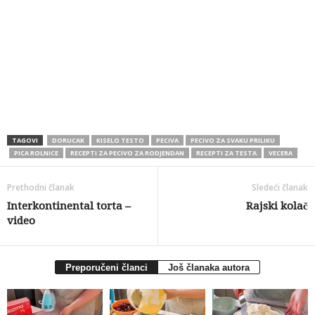
TAGOVI
DORUCAK
KISELO TESTO
PECIVA
PECIVO ZA SVAKU PRILIKU
PICA ROLNICE
RECEPTI ZA PECIVO ZA RODJENDAN
RECEPTI ZA TESTA
VECERA
Prethodni članak
Sledeći članak
Interkontinental torta –
Rajski kolač
video
Preporučeni članci
Još članaka autora