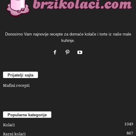
Donosimo Vam najnovije recepte za domaće kolače i torte iz naše male
kuhinje.
Prijatelji sajta
Mafini recepti
Popularne kategorije
1049
Kolači
867
Razni kolači