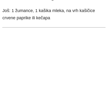
Još: 1 žumance, 1 kašika mleka, na vrh kašičice
crvene paprike ili kečapa