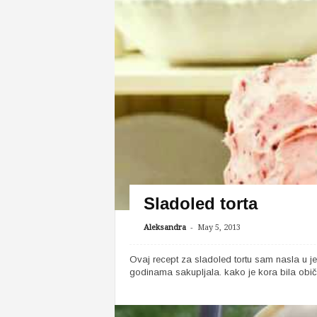
Sladoled torta
-
Aleksandra
May 5, 2013
Ovaj recept za sladoled tortu sam nasla u 
godinama sakupljala. kako je kora bila običa