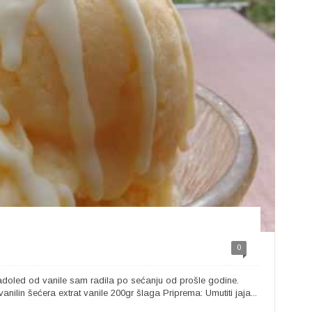
0
adoled od vanile sam radila po sećanju od prošle godine.
nilin šećera extrat vanile 200gr šlaga Priprema: Umutiti jaja...