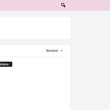
Nasumični
klame