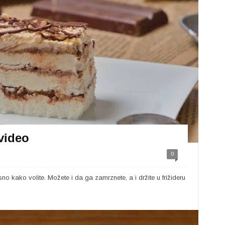
video
0
no kako volite. Možete i da ga zamrznete, a i držite u frižideru