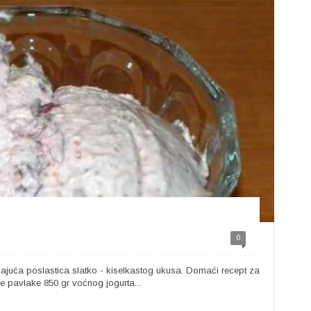
0
ajuća poslastica slatko - kiselkastog ukusa. Domaći recept za
ke pavlake 850 gr voćnog jogurta...