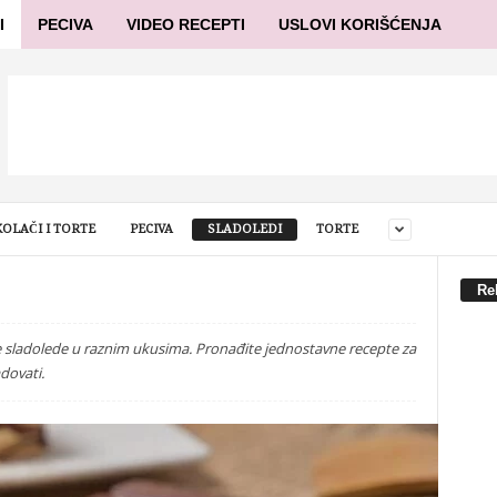
I
PECIVA
VIDEO RECEPTI
USLOVI KORIŠĆENJA
OLAČI I TORTE
PECIVA
SLADOLEDI
TORTE
Re
te sladolede u raznim ukusima. Pronađite jednostavne recepte za
dovati.