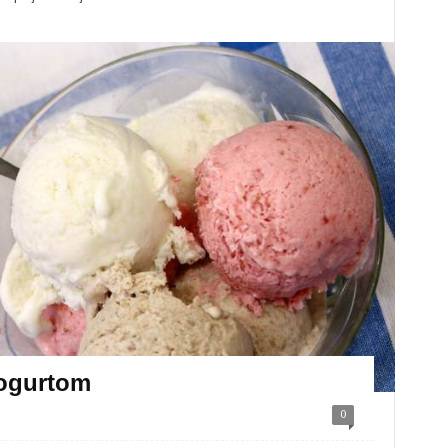
jogurtom
0