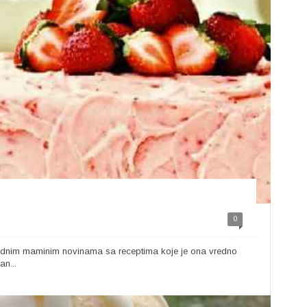
0
jednim maminim novinama sa receptima koje je ona vredno
n...