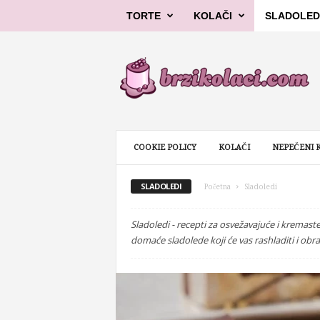
TORTE
KOLAČI
SLADOLED
B
r
z
i
k
o
l
COOKIE POLICY
KOLAČI
NEPEČENI K
a
č
i
SLADOLEDI
Početna
Sladoledi
Sladoledi - recepti za osvežavajuće i kremas
domaće sladolede koji će vas rashladiti i obra