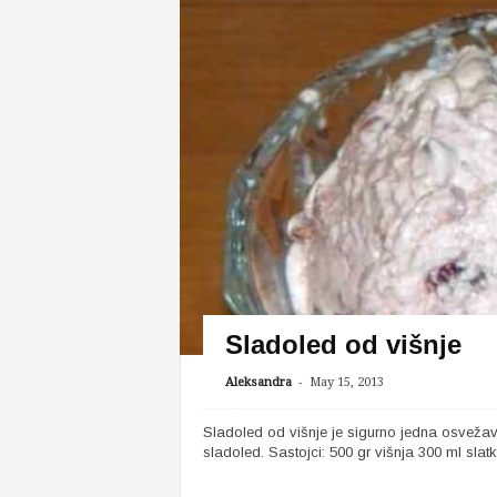
Sladoled od višnje
-
Aleksandra
May 15, 2013
Sladoled od višnje je sigurno jedna osvežav
sladoled. Sastojci: 500 gr višnja 300 ml slat