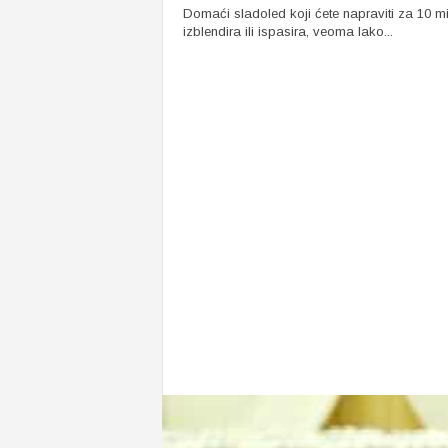
Domaći sladoled koji ćete napraviti za 10 mi
izblendira ili ispasira, veoma lako...