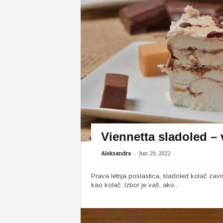
Viennetta sladoled – 
-
Aleksandra
Jun 29, 2022
Prava letnja poslastica, sladoled kolač zavis
kao kolač. Izbor je vaš, ako...