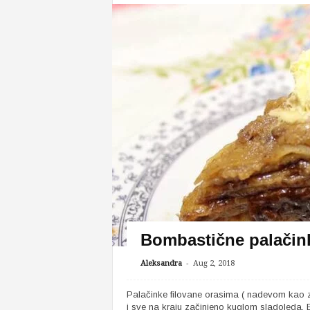
Bombastične palačin
-
Aleksandra
Aug 2, 2018
Palačinke filovane orasima ( nadevom kao 
i sve na kraju začinjeno kuglom sladoleda. Eru