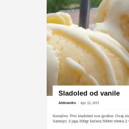
Sladoled od vanile
-
Aleksandra
Apr 22, 2013
Konačno. Prvi sladoled ove godine. Ovaj sl
Sastojci: 3 jaja 300gr šećera 500ml mleka 2 va