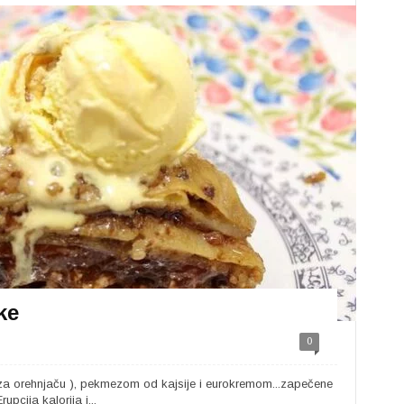
ke
0
za orehnjaču ), pekmezom od kajsije i eurokremom...zapečene
pcija kalorija i...