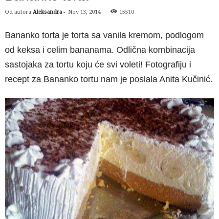
Od autora
Aleksandra
-
Nov 13, 2014
15510
Bananko torta je torta sa vanila kremom, podlogom
od keksa i celim bananama. Odlična kombinacija
sastojaka za tortu koju će svi voleti! Fotografiju i
recept za Bananko tortu nam je poslala Anita Kučinić.