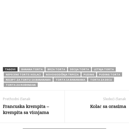
TAGOVI
BANANA TORTA
BRZA TORTA
DECIJA TORTA
LETNJA TORTA
NEPECENE TORTE I KOLACI
NOVOGODIŠNJA TRPEZA
PUDING
PUDING TORTA
RECEPT ZA TORTU SA BANANAMA
TORTA SA BANANAMA
TORTA ZA DECU
TORTA ZA ROĐENDAN
Prethodni članak
Sledeći članak
Francuska krempita –
Kolač sa orasima
krempita sa višnjama