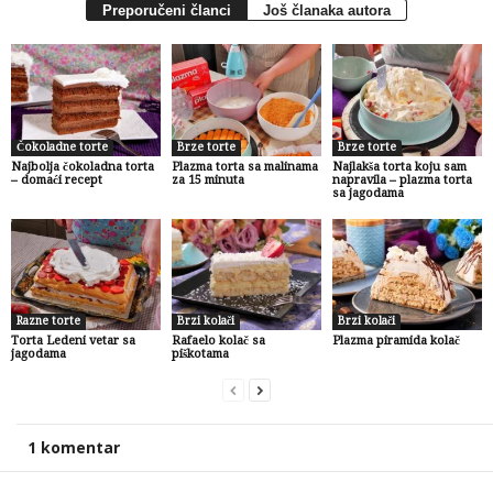
Preporučeni članci
Još članaka autora
Čokoladne torte
Brze torte
Brze torte
Najbolja čokoladna torta
Plazma torta sa malinama
Najlakša torta koju sam
– domaći recept
za 15 minuta
napravila – plazma torta
sa jagodama
Razne torte
Brzi kolači
Brzi kolači
Torta Ledeni vetar sa
Rafaelo kolač sa
Plazma piramida kolač
jagodama
piškotama
1 komentar