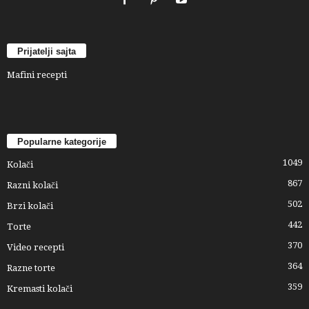
Prijatelji sajta
Mafini recepti
Popularne kategorije
1049
Kolači
867
Razni kolači
502
Brzi kolači
442
Torte
370
Video recepti
364
Razne torte
359
Kremasti kolači