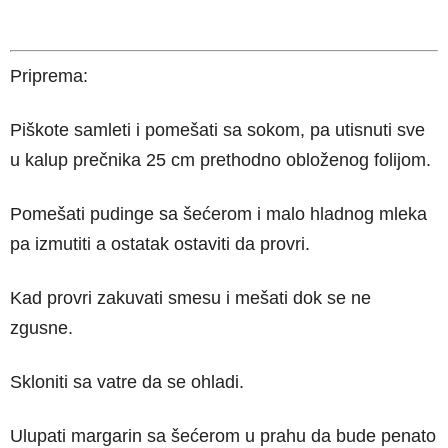
Priprema:
Piškote samleti i pomešati sa sokom, pa utisnuti sve
u kalup prečnika 25 cm prethodno obloženog folijom.
Pomešati pudinge sa šećerom i malo hladnog mleka
pa izmutiti a ostatak ostaviti da provri.
Kad provri zakuvati smesu i mešati dok se ne
zgusne.
Skloniti sa vatre da se ohladi.
Ulupati margarin sa šećerom u prahu da bude penato