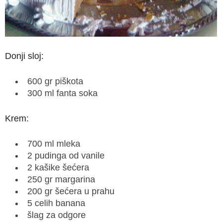
Donji sloj:
600 gr piškota
300 ml fanta soka
Krem:
700 ml mleka
2 pudinga od vanile
2 kašike šećera
250 gr margarina
200 gr šećera u prahu
5 celih banana
šlag za odgore