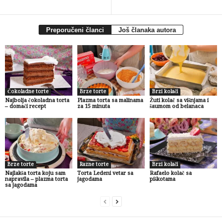
Preporučeni članci
Još članaka autora
Čokoladne torte
Brze torte
Brzi kolači
Najbolja čokoladna torta
Plazma torta sa malinama
Žuti kolač sa višnjama i
– domaći recept
za 15 minuta
šaumom od belanaca
Brze torte
Razne torte
Brzi kolači
Najlakša torta koju sam
Torta Ledeni vetar sa
Rafaelo kolač sa
napravila – plazma torta
jagodama
piškotama
sa jagodama