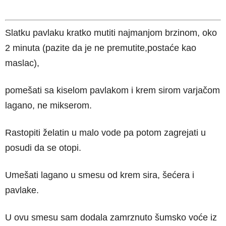
Slatku pavlaku kratko mutiti najmanjom brzinom, oko
2 minuta (pazite da je ne premutite,postaće kao
maslac),
pomešati sa kiselom pavlakom i krem sirom varjačom
lagano, ne mikserom.
Rastopiti želatin u malo vode pa potom zagrejati u
posudi da se otopi.
Umešati lagano u smesu od krem sira, šećera i
pavlake.
U ovu smesu sam dodala zamrznuto šumsko voće iz