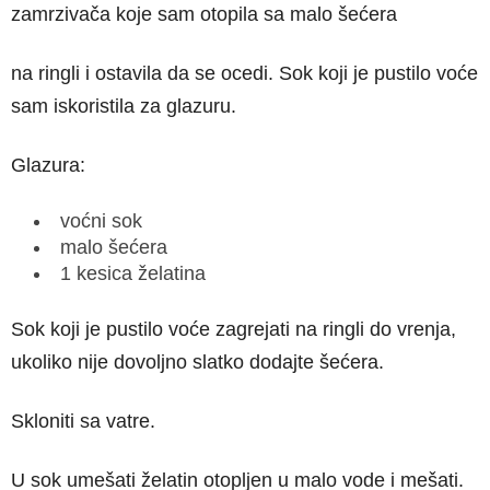
zamrzivača koje sam otopila sa malo šećera
na ringli i ostavila da se ocedi. Sok koji je pustilo voće
sam iskoristila za glazuru.
Glazura:
voćni sok
malo šećera
1 kesica želatina
Sok koji je pustilo voće zagrejati na ringli do vrenja,
ukoliko nije dovoljno slatko dodajte šećera.
Skloniti sa vatre.
U sok umešati želatin otopljen u malo vode i mešati.