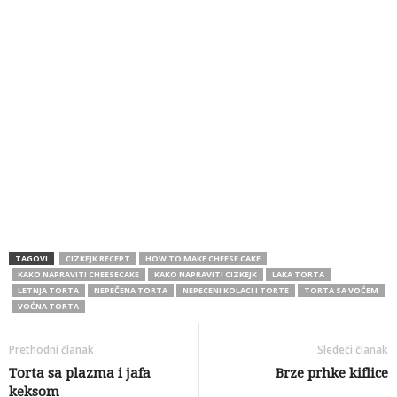
TAGOVI
CIZKEJK RECEPT
HOW TO MAKE CHEESE CAKE
KAKO NAPRAVITI CHEESECAKE
KAKO NAPRAVITI CIZKEJK
LAKA TORTA
LETNJA TORTA
NEPEČENA TORTA
NEPECENI KOLACI I TORTE
TORTA SA VOĆEM
VOĆNA TORTA
Prethodni članak
Sledeći članak
Torta sa plazma i jafa
Brze prhke kiflice
keksom