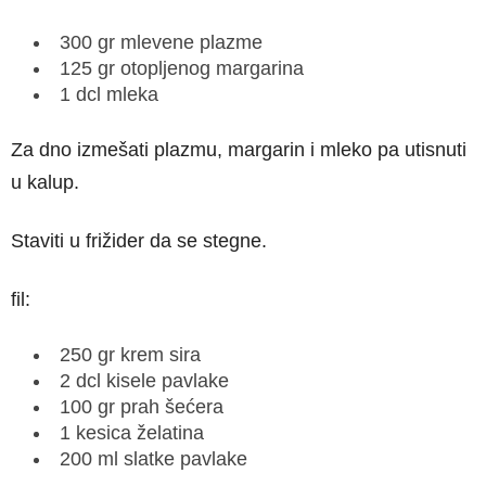
300 gr mlevene plazme
125 gr otopljenog margarina
1 dcl mleka
Za dno izmešati plazmu, margarin i mleko pa utisnuti
u kalup.
Staviti u frižider da se stegne.
fil:
250 gr krem sira
2 dcl kisele pavlake
100 gr prah šećera
1 kesica želatina
200 ml slatke pavlake