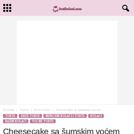
Početna
Torte
Brze torte
Cheesecake sa šumskim voćem
TORTE
BRZE TORTE
NEPEČENI KOLAČI I TORTE
KOLAČI
RAZNI KOLAČI
VOĆNE TORTE
Cheesecake sa šumskim voćem