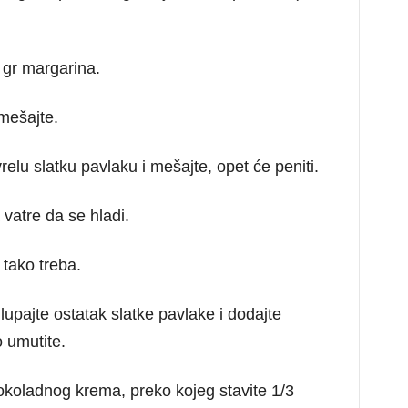
 gr margarina.
mešajte.
elu slatku pavlaku i mešajte, opet će peniti.
 vatre da se hladi.
 tako treba.
upajte ostatak slatke pavlake i dodajte
 umutite.
čokoladnog krema, preko kojeg stavite 1/3