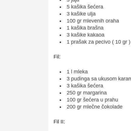
5 kašika šećera
3 kašike ulja
100 gr mlevenih oraha
1 kašika brašna
3 kašike kakaoa
1 prašak za pecivo ( 10 gr )
Fil:
1 l mleka
3 pudinga sa ukusom kara
3 kašika šećera
250 gr margarina
100 gr šećera u prahu
200 gr mlečne čokolade
Fil II: