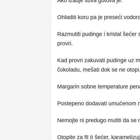
Ako izadje suva gotova je.
Ohladiti koru pa je preseći vodora
Razmutiti pudinge i kristal šećer
provri.
Kad provri zakuvati pudinge uz me
čokoladu, mešati dok se ne otopi,
Margarin sobne temperature pena
Postepeno dodavati umućenom ma
Nemojte ni predugo mutiti da se m
Otopite za fil II šećer, karameliz