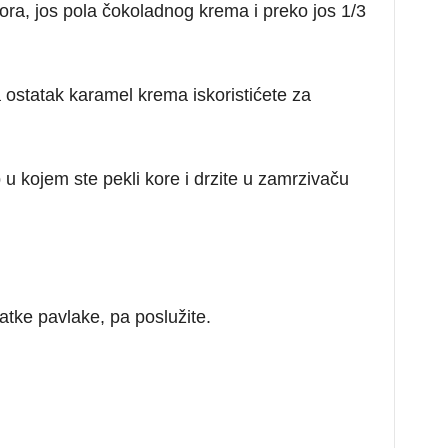
ra, jos pola čokoladnog krema i preko jos 1/3
 ostatak karamel krema iskoristićete za
 u kojem ste pekli kore i drzite u zamrzivaču
atke pavlake, pa poslužite.