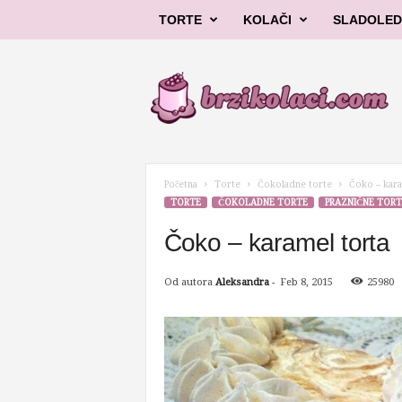
TORTE
KOLAČI
SLADOLED
B
r
z
i
k
o
l
Početna
Torte
Čokoladne torte
Čoko – kara
a
TORTE
ČOKOLADNE TORTE
PRAZNIČNE TORT
č
i
Čoko – karamel torta
Od autora
Aleksandra
-
Feb 8, 2015
25980