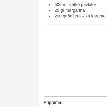
500 ml slatke pavlake
20 gr margarina
200 gr šećera – za karamel
Priprema: