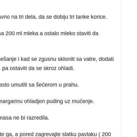
vno na tri dela, da se dobiju tri tanke korice.
 sa 200 ml mleka a ostalo mleko staviti da
šanje i kad se zgusnu skloniti sa vatre, dodati
 pa ostaviti da se skroz ohladi.
sto umutiti sa šećerom u prahu.
rgarinu ohladjen puding uz mućenje.
asa ne bi razredila.
ujte ga, a pored zagrevajte slatku pavlaku ( 200