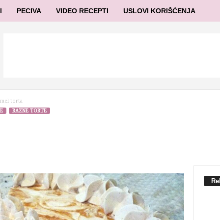
I
PECIVA
VIDEO RECEPTI
USLOVI KORIŠĆENJA
mel torta
E
RAZNE TORTE
Re