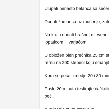
Ulupati penasto belanca sa šeće
Dodati žumanca uz mućenje, zati
Na kraju dodati brašno, mlevene o
lopaticom ili varjačom
U obložen pleh prečnika 25 cm s
rernu na 200 stepeni koju smanji
Kora se peče izmedju 20 i 30 min
Posle 20 minuta testirajte čačkalic
peći.