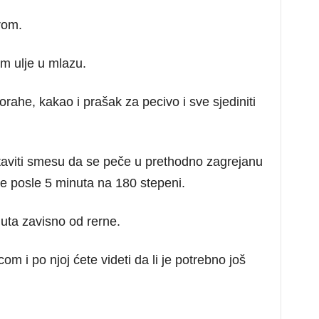
rom.
m ulje u mlazu.
rahe, kakao i prašak za pecivo i sve sjediniti
taviti smesu da se peče u prethodno zagrejanu
te posle 5 minuta na 180 stepeni.
uta zavisno od rerne.
om i po njoj ćete videti da li je potrebno još