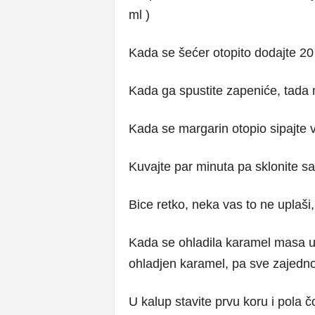
ml )
Kada se šećer otopito dodajte 20
Kada ga spustite zapeniće, tada 
Kada se margarin otopio sipajte vr
Kuvajte par minuta pa sklonite sa
Bice retko, neka vas to ne uplaši,
Kada se ohladila karamel masa ul
ohladjen karamel, pa sve zajedno
U kalup stavite prvu koru i pola 