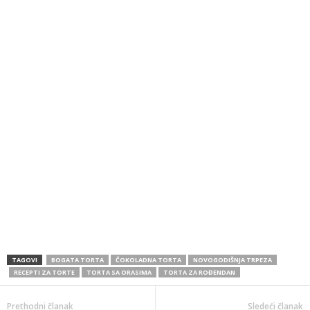
TAGOVI
BOGATA TORTA
ČOKOLADNA TORTA
NOVOGODIŠNJA TRPEZA
RECEPTI ZA TORTE
TORTA SA ORASIMA
TORTA ZA ROĐENDAN
Prethodni članak
Sledeći članak