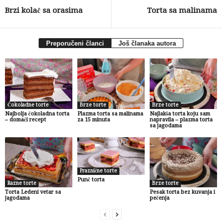
Brzi kolač sa orasima
Torta sa malinama
Preporučeni članci
Još članaka autora
Čokoladne torte
Brze torte
Brze torte
Najbolja čokoladna torta
Plazma torta sa malinama
Najlakša torta koju sam
– domaći recept
za 15 minuta
napravila – plazma torta
sa jagodama
Praznične torte
Punč torta
Razne torte
Brze torte
Torta Ledeni vetar sa
Pesak torta bez kuvanja i
jagodama
pečenja