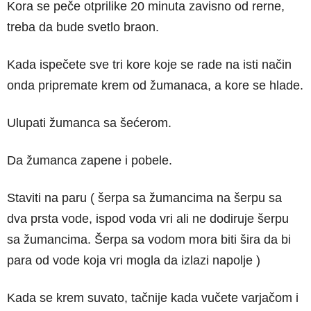
Kora se peče otprilike 20 minuta zavisno od rerne,
treba da bude svetlo braon.
Kada ispečete sve tri kore koje se rade na isti način
onda pripremate krem od žumanaca, a kore se hlade.
Ulupati žumanca sa šećerom.
Da žumanca zapene i pobele.
Staviti na paru ( šerpa sa žumancima na šerpu sa
dva prsta vode, ispod voda vri ali ne dodiruje šerpu
sa žumancima. Šerpa sa vodom mora biti šira da bi
para od vode koja vri mogla da izlazi napolje )
Kada se krem suvato, tačnije kada vučete varjačom i