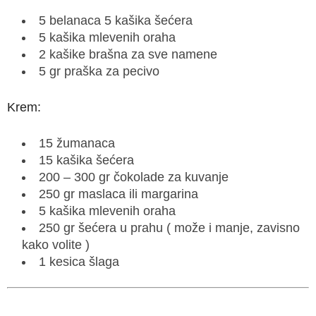
5 belanaca 5 kašika šećera
5 kašika mlevenih oraha
2 kašike brašna za sve namene
5 gr praška za pecivo
Krem:
15 žumanaca
15 kašika šećera
200 – 300 gr čokolade za kuvanje
250 gr maslaca ili margarina
5 kašika mlevenih oraha
250 gr šećera u prahu ( može i manje, zavisno
kako volite )
1 kesica šlaga