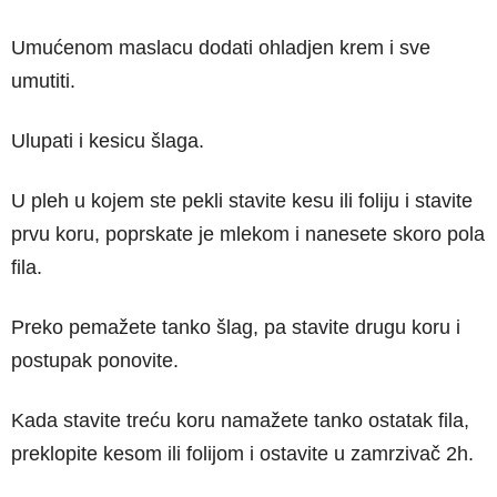
Umućenom maslacu dodati ohladjen krem i sve
umutiti.
Ulupati i kesicu šlaga.
U pleh u kojem ste pekli stavite kesu ili foliju i stavite
prvu koru, poprskate je mlekom i nanesete skoro pola
fila.
Preko pemažete tanko šlag, pa stavite drugu koru i
postupak ponovite.
Kada stavite treću koru namažete tanko ostatak fila,
preklopite kesom ili folijom i ostavite u zamrzivač 2h.