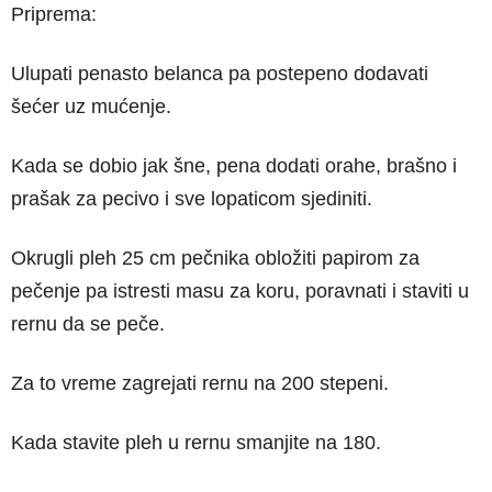
Priprema:
Ulupati penasto belanca pa postepeno dodavati
šećer uz mućenje.
Kada se dobio jak šne, pena dodati orahe, brašno i
prašak za pecivo i sve lopaticom sjediniti.
Okrugli pleh 25 cm pečnika obložiti papirom za
pečenje pa istresti masu za koru, poravnati i staviti u
rernu da se peče.
Za to vreme zagrejati rernu na 200 stepeni.
Kada stavite pleh u rernu smanjite na 180.