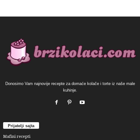
Donosimo Vam najnovije recepte za domaće kolače i torte iz naše male
kuhinje.
Prijatelji sajta
Mafini recepti