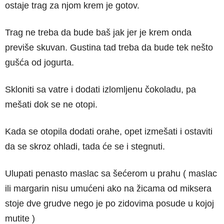
ostaje trag za njom krem je gotov.
Trag ne treba da bude baš jak jer je krem onda
previše skuvan. Gustina tad treba da bude tek nešto
gušća od jogurta.
Skloniti sa vatre i dodati izlomljenu čokoladu, pa
mešati dok se ne otopi.
Kada se otopila dodati orahe, opet izmešati i ostaviti
da se skroz ohladi, tada će se i stegnuti.
Ulupati penasto maslac sa šećerom u prahu ( maslac
ili margarin nisu umućeni ako na žicama od miksera
stoje dve grudve nego je po zidovima posude u kojoj
mutite )