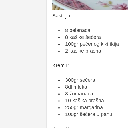
Sastojci:
8 belanaca
8 kašike šećera
100gr pečenog kikirikija
2 kašike brašna
Krem I:
300gr šećera
8dl mleka
8 žumanaca
10 kašika brašna
250gr margarina
100gr šećera u pahu