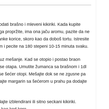
ati brašno i mleveni kikiriki. Kada kupite
o ga propržite, ima ona jaču aromu, pazite da ne
nke korice, skoro kao da doboš tortu. Istresite
0cm i pecite na 180 stepeni 10-15 minuta svaku.
 uz mešanje. Kad se otopio i postao braon
da se otapa. Umutite žumanca sa brašnom i 1dl
se šećer otopi. Mešajte dok se ne zgusne pa
pajte margarin sa šećerom u prahu pa dodajte
te izblendirani ili sitno seckani kikiriki.