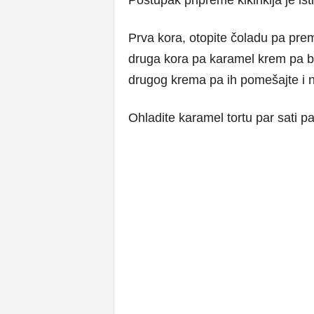
Postupak pripreme kikirikija je ist
Prva kora, otopite čoladu pa pre
druga kora pa karamel krem pa be
drugog krema pa ih pomešajte i na
Ohladite karamel tortu par sati pa