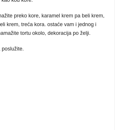
i kao kod kore.
mažite preko kore, karamel krem pa beli krem,
li krem, treća kora. ostaće vam i jednog i
mažite tortu okolo, dekoracija po želji.
 poslužite.