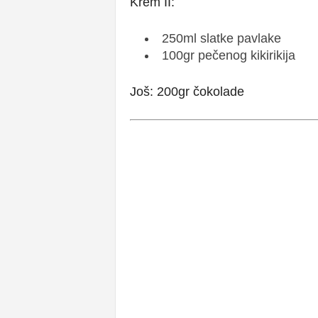
Krem II:
250ml slatke pavlake
100gr pečenog kikirikija
Još: 200gr čokolade