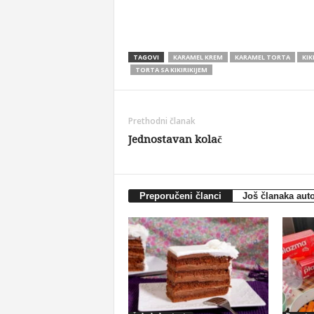
TAGOVI
KARAMEL KREM
KARAMEL TORTA
KIK
TORTA SA KIKIRIKIJEM
Prethodni članak
Jednostavan kolač
Preporučeni članci
Još članaka aut