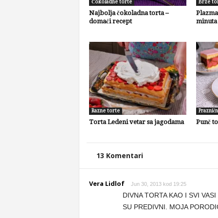
Čokoladne torte
Brze to
Najbolja čokoladna torta –
Plazma 
domaći recept
minuta
Razne torte
Prazničn
Torta Ledeni vetar sa jagodama
Punč to
13 Komentari
Vera Lidlof
Jun 30, 2013 kod 19:25
DIVNA TORTA KAO I SVI VAS
SU PREDIVNI. MOJA PORODI