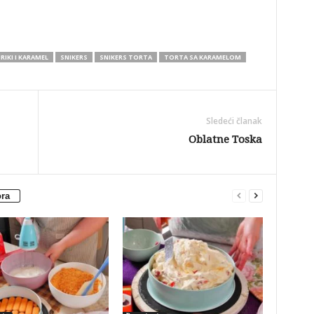
IRIKI I KARAMEL
SNIKERS
SNIKERS TORTA
TORTA SA KARAMELOM
Sledeći članak
Oblatne Toska
ora