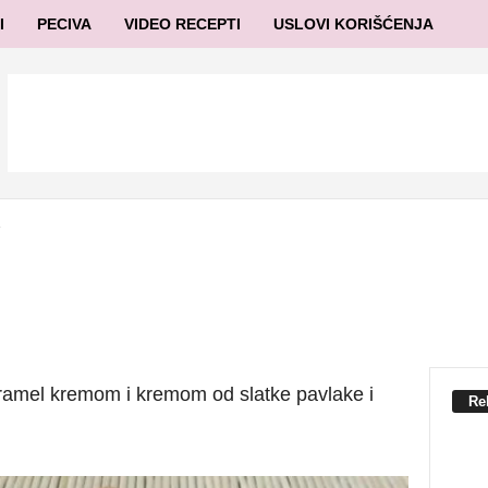
I
PECIVA
VIDEO RECEPTI
USLOVI KORIŠĆENJA
a
karamel kremom i kremom od slatke pavlake i
Re