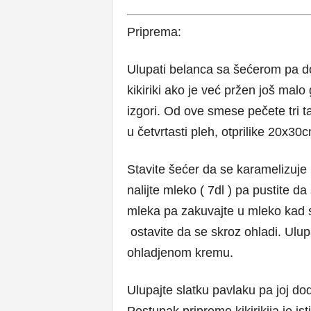
Priprema:
Ulupati belanca sa šećerom pa dod
kikiriki ako je već pržen još mal
izgori. Od ove smese pečete tri ta
u četvrtasti pleh, otprilike 20x3
Stavite šećer da se karamelizuje
nalijte mleko ( 7dl ) pa pustite 
mleka pa zakuvajte u mleko kad 
ostavite da se skroz ohladi. Ulu
ohladjenom kremu.
Ulupajte slatku pavlaku pa joj dodaj