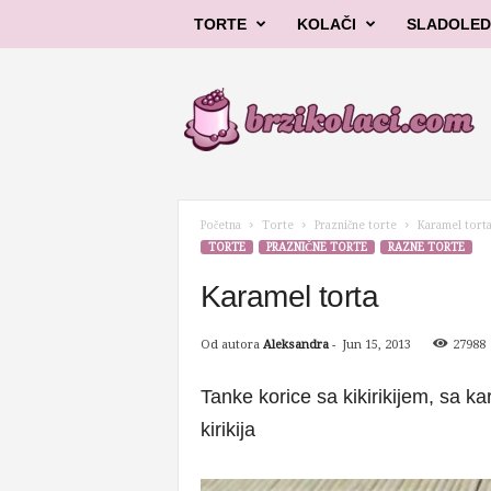
TORTE
KOLAČI
SLADOLED
B
r
z
i
k
o
l
Početna
Torte
Praznične torte
Karamel tort
a
TORTE
PRAZNIČNE TORTE
RAZNE TORTE
č
i
Karamel torta
Od autora
Aleksandra
-
Jun 15, 2013
27988
Tanke korice sa kikirikijem, sa 
kirikija