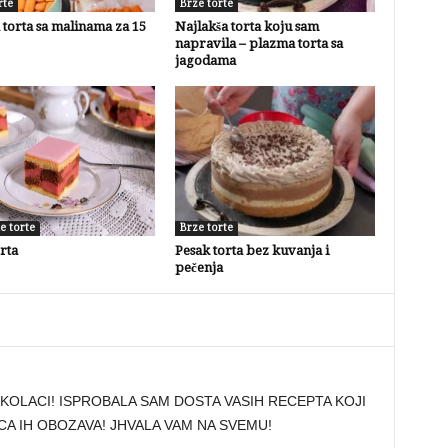
rte
Brze torte
torta sa malinama za 15
Najlakša torta koju sam
napravila – plazma torta sa
jagodama
e torte
Brze torte
rta
Pesak torta bez kuvanja i
pečenja
I KOLACI! ISPROBALA SAM DOSTA VASIH RECEPTA KOJI
CA IH OBOZAVA! JHVALA VAM NA SVEMU!