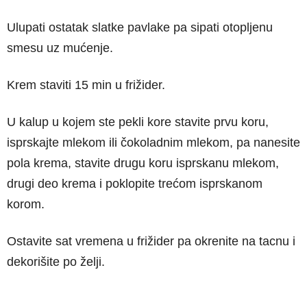
Ulupati ostatak slatke pavlake pa sipati otopljenu
smesu uz mućenje.
Krem staviti 15 min u frižider.
U kalup u kojem ste pekli kore stavite prvu koru,
isprskajte mlekom ili čokoladnim mlekom, pa nanesite
pola krema, stavite drugu koru isprskanu mlekom,
drugi deo krema i poklopite trećom isprskanom
korom.
Ostavite sat vremena u frižider pa okrenite na tacnu i
dekorišite po želji.