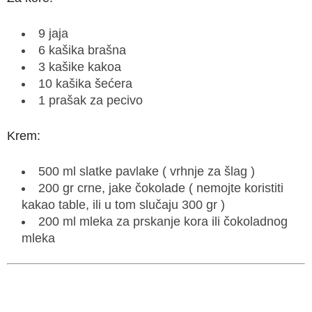
9 jaja
6 kašika brašna
3 kašike kakoa
10 kašika šećera
1 prašak za pecivo
Krem:
500 ml slatke pavlake ( vrhnje za šlag )
200 gr crne, jake čokolade ( nemojte koristiti
kakao table, ili u tom slučaju 300 gr )
200 ml mleka za prskanje kora ili čokoladnog
mleka