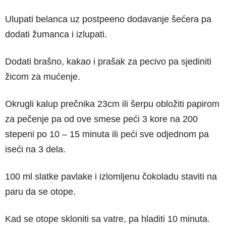
Ulupati belanca uz postpeeno dodavanje šećera pa
dodati žumanca i izlupati.
Dodati brašno, kakao i prašak za pecivo pa sjediniti
žicom za mućenje.
Okrugli kalup prečnika 23cm ili šerpu obložiti papirom
za pečenje pa od ove smese peći 3 kore na 200
stepeni po 10 – 15 minuta ili peći sve odjednom pa
iseći na 3 dela.
100 ml slatke pavlake i izlomljenu čokoladu staviti na
paru da se otope.
Kad se otope skloniti sa vatre, pa hladiti 10 minuta.