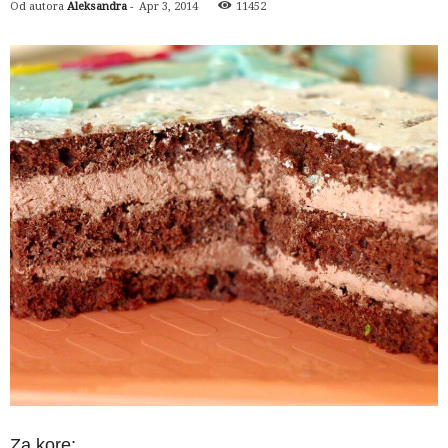
Od autora
Aleksandra
-
Apr 3, 2014
11452
Za kore: