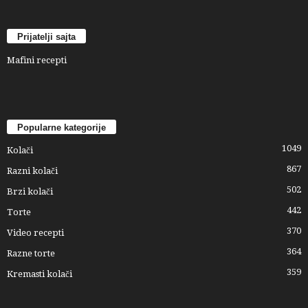
Prijatelji sajta
Mafini recepti
Popularne kategorije
1049
Kolači
867
Razni kolači
502
Brzi kolači
442
Torte
370
Video recepti
364
Razne torte
359
Kremasti kolači