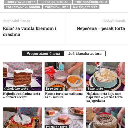
JEDNOSTAVNA TORTA
TORTA OD ČOKOLADE
TORTA SA ČOKOLADOM
TORTA ZA NOVU GODINU
TORTA ZA USKRS
USKRŠNJA TRPEZA
Prethodni članak
Sledeći članak
Kolač sa vanila kremom i
Nepečena – pesak torta
orasima
Preporučeni članci
Još članaka autora
Čokoladne torte
Brze torte
Brze torte
Najbolja čokoladna torta
Plazma torta sa malinama
Najlakša torta koju sam
– domaći recept
za 15 minuta
napravila – plazma torta
sa jagodama
Praznične torte