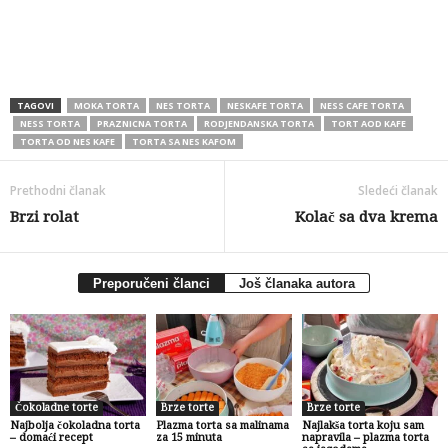
TAGOVI
MOKA TORTA
NES TORTA
NESKAFE TORTA
NESS CAFE TORTA
NESS TORTA
PRAZNICNA TORTA
RODJENDANSKA TORTA
TORT AOD KAFE
TORTA OD NES KAFE
TORTA SA NES KAFOM
Prethodni članak
Sledeći članak
Brzi rolat
Kolač sa dva krema
Preporučeni članci
Još članaka autora
Čokoladne torte
Brze torte
Brze torte
Najbolja čokoladna torta
Plazma torta sa malinama
Najlakša torta koju sam
– domaći recept
za 15 minuta
napravila – plazma torta