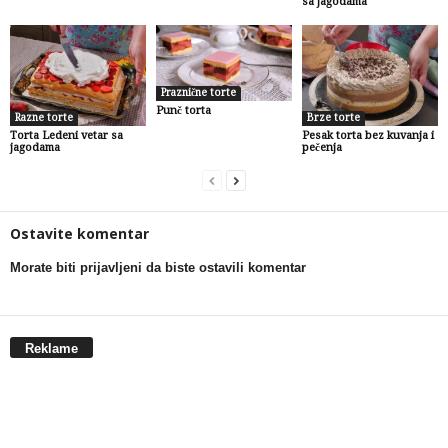
sa jagodama
Praznične torte
Punč torta
Razne torte
Brze torte
Torta Ledeni vetar sa
Pesak torta bez kuvanja i
jagodama
pečenja
Ostavite komentar
Morate biti prijavljeni da biste ostavili komentar
Reklame