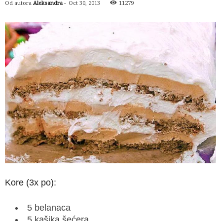
Od autora
Aleksandra
-
Oct 30, 2013
11279
Kore (3x po):
5 belanaca
5 kašika šećera