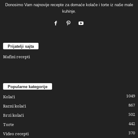
Donosimo Vam najnovije recepte za domaće kolače i torte iz naše male
kuhinje.
Prijatelji sajta
Mafini recepti
Popularne kategorije
1049
Kolači
867
Razni kolači
502
Brzi kolači
442
Torte
370
Video recepti