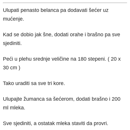
Ulupati penasto belanca pa dodavati šećer uz
mućenje.
Kad se dobio jak šne, dodati orahe i brašno pa sve
sjediniti.
Peći u plehu srednje veličine na 180 stepeni. ( 20 x
30 cm )
Tako uraditi sa sve tri kore.
Ulupajte žumanca sa šećerom, dodati brašno i 200
ml mleka.
Sve sjediniti, a ostatak mleka staviti da provri.