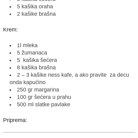
5 kašika oraha
2 kašike brašna
Krem:
1l mleka
5 žumanaca
5 kašika šećera
8 kašika brašna
2 – 3 kašike ness kafe, a ako pravite za decu
onda kapućino
250 gr margarina
100 gr šećera u prahu
500 ml slatke pavlake
Priprema: