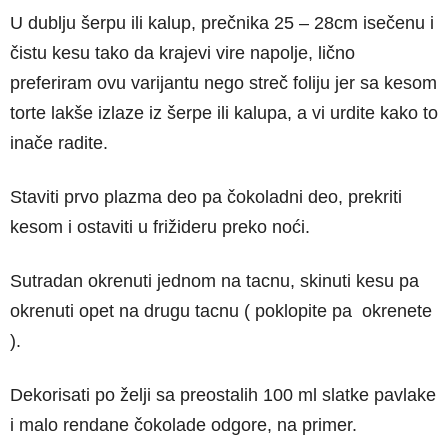
U dublju šerpu ili kalup, prečnika 25 – 28cm isečenu i
čistu kesu tako da krajevi vire napolje, lično
preferiram ovu varijantu nego streč foliju jer sa kesom
torte lakše izlaze iz šerpe ili kalupa, a vi urdite kako to
inače radite.
Staviti prvo plazma deo pa čokoladni deo, prekriti
kesom i ostaviti u frižideru preko noći.
Sutradan okrenuti jednom na tacnu, skinuti kesu pa
okrenuti opet na drugu tacnu ( poklopite pa okrenete
).
Dekorisati po želji sa preostalih 100 ml slatke pavlake
i malo rendane čokolade odgore, na primer.