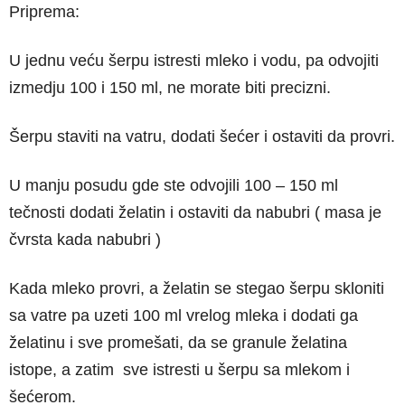
Priprema:
U jednu veću šerpu istresti mleko i vodu, pa odvojiti
izmedju 100 i 150 ml, ne morate biti precizni.
Šerpu staviti na vatru, dodati šećer i ostaviti da provri.
U manju posudu gde ste odvojili 100 – 150 ml
tečnosti dodati želatin i ostaviti da nabubri ( masa je
čvrsta kada nabubri )
Kada mleko provri, a želatin se stegao šerpu skloniti
sa vatre pa uzeti 100 ml vrelog mleka i dodati ga
želatinu i sve promešati, da se granule želatina
istope, a zatim sve istresti u šerpu sa mlekom i
šećerom.