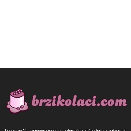
Donosimo Vam najnovije recepte za domaće kolače i torte iz naše male