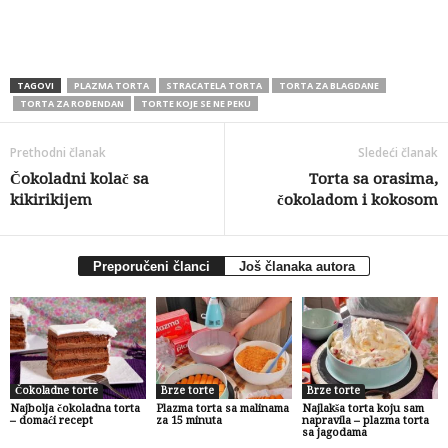
TAGOVI
PLAZMA TORTA
STRACATELA TORTA
TORTA ZA BLAGDANE
TORTA ZA ROĐENDAN
TORTE KOJE SE NE PEKU
Prethodni članak
Sledeći članak
Čokoladni kolač sa
Torta sa orasima,
kikirikijem
čokoladom i kokosom
Preporučeni članci
Još članaka autora
Čokoladne torte
Brze torte
Brze torte
Najbolja čokoladna torta
Plazma torta sa malinama
Najlakša torta koju sam
– domaći recept
za 15 minuta
napravila – plazma torta
sa jagodama