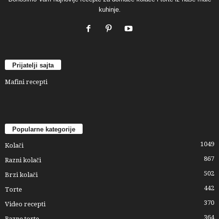
kuhinje.
Prijatelji sajta
Mafini recepti
Popularne kategorije
1049
Kolači
867
Razni kolači
502
Brzi kolači
442
Torte
370
Video recepti
364
Razne torte