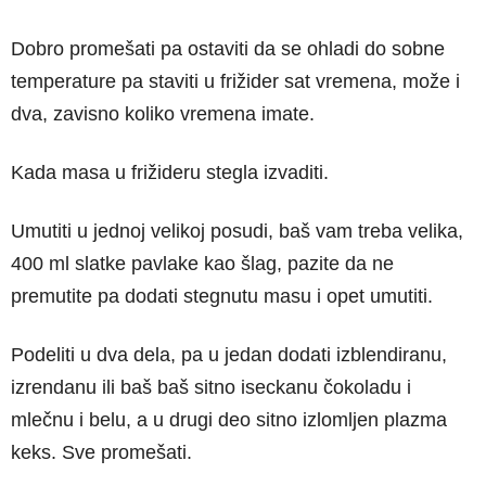
Dobro promešati pa ostaviti da se ohladi do sobne
temperature pa staviti u frižider sat vremena, može i
dva, zavisno koliko vremena imate.
Kada masa u frižideru stegla izvaditi.
Umutiti u jednoj velikoj posudi, baš vam treba velika,
400 ml slatke pavlake kao šlag, pazite da ne
premutite pa dodati stegnutu masu i opet umutiti.
Podeliti u dva dela, pa u jedan dodati izblendiranu,
izrendanu ili baš baš sitno iseckanu čokoladu i
mlečnu i belu, a u drugi deo sitno izlomljen plazma
keks. Sve promešati.