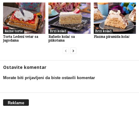
Razne torte
Brzi kolači
Brzi kolači
Torta Ledeni vetar sa
Rafaelo kolač sa
Plazma piramida kolač
jagodama
piškotama
Ostavite komentar
Morate biti prijavljeni da biste ostavili komentar
Reklame