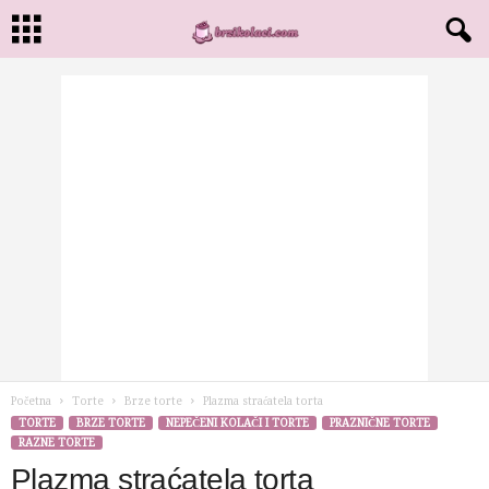
Početna
Torte
Brze torte
Plazma straćatela torta
TORTE
BRZE TORTE
NEPEČENI KOLAČI I TORTE
PRAZNIČNE TORTE
RAZNE TORTE
Plazma straćatela torta