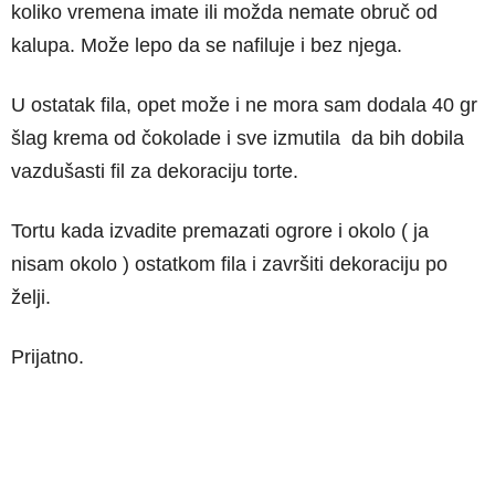
koliko vremena imate ili možda nemate obruč od
kalupa. Može lepo da se nafiluje i bez njega.
U ostatak fila, opet može i ne mora sam dodala 40 gr
šlag krema od čokolade i sve izmutila da bih dobila
vazdušasti fil za dekoraciju torte.
Tortu kada izvadite premazati ogrore i okolo ( ja
nisam okolo ) ostatkom fila i završiti dekoraciju po
želji.
Prijatno.