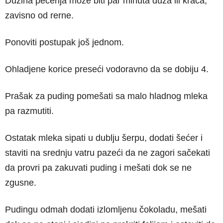
Dužina pečenja može biti par minuta duža ili kraća,
zavisno od rerne.
Ponoviti postupak još jednom.
Ohladjene korice preseći vodoravno da se dobiju 4.
Prašak za puding pomešati sa malo hladnog mleka
pa razmutiti.
Ostatak mleka sipati u dublju šerpu, dodati šećer i
staviti na srednju vatru pazeći da ne zagori sačekati
da provri pa zakuvati puding i mešati dok se ne
zgusne.
Pudingu odmah dodati izlomljenu čokoladu, mešati