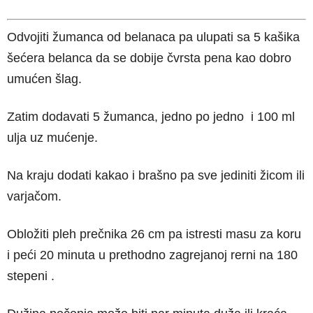
Odvojiti žumanca od belanaca pa ulupati sa 5 kašika
šećera belanca da se dobije čvrsta pena kao dobro
umućen šlag.
Zatim dodavati 5 žumanca, jedno po jedno i 100 ml
ulja uz mućenje.
Na kraju dodati kakao i brašno pa sve jediniti žicom ili
varjačom.
Obložiti pleh prečnika 26 cm pa istresti masu za koru
i peći 20 minuta u prethodno zagrejanoj rerni na 180
stepeni .