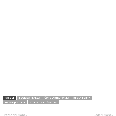
TAGOVI
BOŽIĆNA TRPEZA
ČOKOLADNA TORTA
DECIJA TORTA
NAJBOLJE TORTE
TORTA ZA ROĐENDAN
Prethodni članak
Sledeći članak