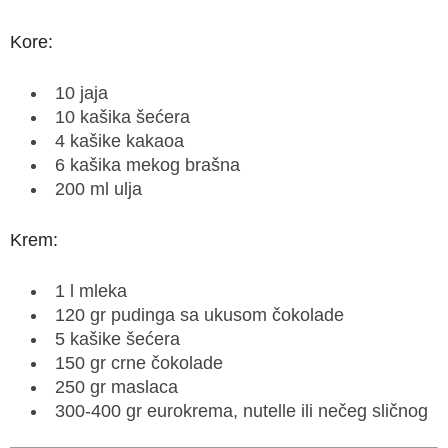
Kore:
10 jaja
10 kašika šećera
4 kašike kakaoa
6 kašika mekog brašna
200 ml ulja
Krem:
1 l mleka
120 gr pudinga sa ukusom čokolade
5 kašike šećera
150 gr crne čokolade
250 gr maslaca
300-400 gr eurokrema, nutelle ili nečeg sličnog