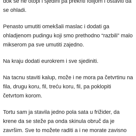
dok se ne otopi i sjedini pa prekriti folijom i ostaviti da
se ohladi.
Penasto umutiti omekšali maslac i dodati ga
ohladjenom pudingu koji smo prethodno “razbili” malo
mikserom pa sve umutiti zajedno.
Na kraju dodati eurokrem i sve sjediniti.
Na tacnu staviti kalup, može i ne mora pa četvrtinu na
fila, drugu koru, fil, treću koru, fil, pa poklopiti
četvrtom korom.
Tortu sam ja stavila jedno pola sata u frižider, da
krene da se steže pa onda skinula obruč da je
završim. Sve to možete raditi a i ne morate zavisno