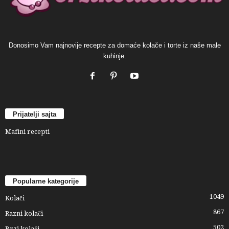
Donosimo Vam najnovije recepte za domaće kolače i torte iz naše male
kuhinje.
Prijatelji sajta
Mafini recepti
Popularne kategorije
1049
Kolači
867
Razni kolači
502
Brzi kolači