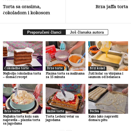
Torta sa orasima,
Brza jaffa torta
čokoladom i kokosom
Preporučeni članci
Još članaka autora
Čokoladne torte
Brze torte
Brzi kolači
Najbolja čokoladna torta
Plazma torta sa malinama
Žuti kolač sa višnjama i
– domaći recept
za 15 minuta
šaumom od belanaca
Brze torte
Razne torte
Peciva
Najlakša torta koju sam
Torta Ledeni vetar sa
Kako lako napraviti
napravila – plazma torta
jagodama
domaću pitu
sa jagodama