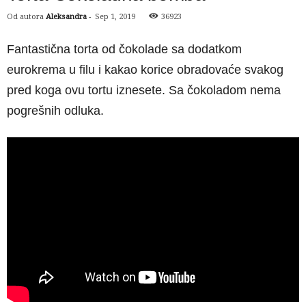
Od autora
Aleksandra
-
Sep 1, 2019
36923
Fantastična torta od čokolade sa dodatkom
eurokrema u filu i kakao korice obradovaće svakog
pred koga ovu tortu iznesete. Sa čokoladom nema
pogrešnih odluka.