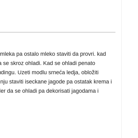
mleka pa ostalo mleko staviti da provri. kad
da se skroz ohladi. Kad se ohladi penato
udingu. Uzeti modlu srneća ledja, obložiti
 nju staviti iseckane jagode pa ostatak krema i
der da se ohladi pa dekorisati jagodama i