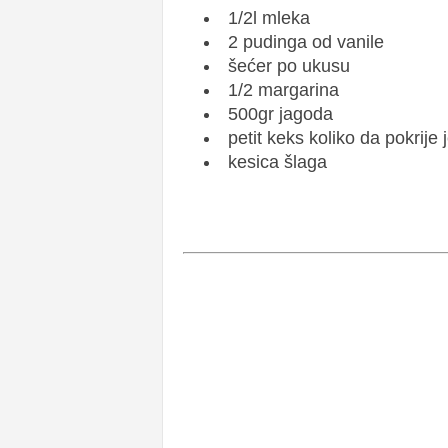
1/2l mleka
2 pudinga od vanile
šećer po ukusu
1/2 margarina
500gr jagoda
petit keks koliko da pokrije
kesica šlaga