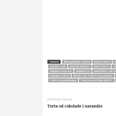
TAGOVI
BRZA JAGODA TORTA
BRZA TORTA
B
JAGODA-SAN
JAGODE-DESERT
KEKS TORTE
K
KREMASTI KOLACI
KREMASTO
NEPEČENA TORTA
PUDING TORTA
RECEPT-ZA-TORTU-OD-JAGODA
TORTA SA JAGODAMA
TORTA SA VOĆEM-RECEPT
Prethodni članak
Torta od čokolade i narandže