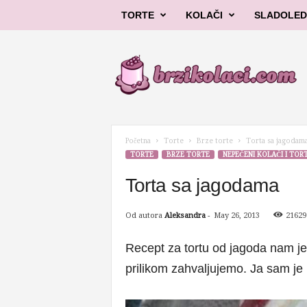
TORTE
KOLAČI
SLADOLED
B
r
z
i
k
o
l
Početna
Torte
Brze torte
Torta sa jagodam
a
TORTE
BRZE TORTE
NEPEČENI KOLAČI I TOR
č
i
Torta sa jagodama
Od autora
Aleksandra
-
May 26, 2013
21629
Recept za tortu od jagoda nam je
prilikom zahvaljujemo. Ja sam je 