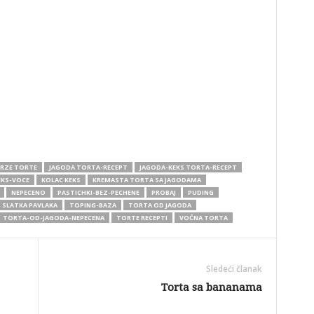
RZE TORTE
JAGODA TORTA-RECEPT
JAGODA-KEKS TORTA-RECEPT
EKS-VOCE
KOLAC KEKS
KREMASTA TORTA SA JAGODAMA
NEPECENO
PASTICHKI-BEZ-PECHENE
PROBAJ
PUDING
SLATKA PAVLAKA
TOPING-BAZA
TORTA OD JAGODA
TORTA-OD-JAGODA-NEPECENA
TORTE RECEPTI
VOĆNA TORTA
Sledeći članak
Torta sa bananama