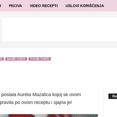
I
PECIVA
VIDEO RECEPTI
USLOVI KORIŠĆENJA
a
TE
RAZNE TORTE
VOĆNE TORTE
 poslala Aureta Mazalica kojoj se ovom
Re
pravila po ovom receptu i sjajna je!