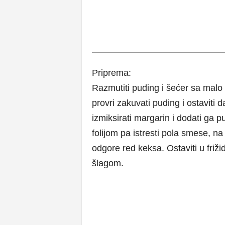
Priprema:
Razmutiti puding i šećer sa malo 
provri zakuvati puding i ostaviti 
izmiksirati margarin i dodati ga p
folijom pa istresti pola smese, na
odgore red keksa. Ostaviti u friži
šlagom.