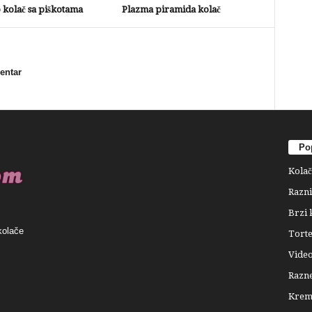
 kolač sa piškotama
Plazma piramida kolač
mentar
Pop
Kolač
Razni
Brzi 
kolače
Tort
Video
Razne
Krema