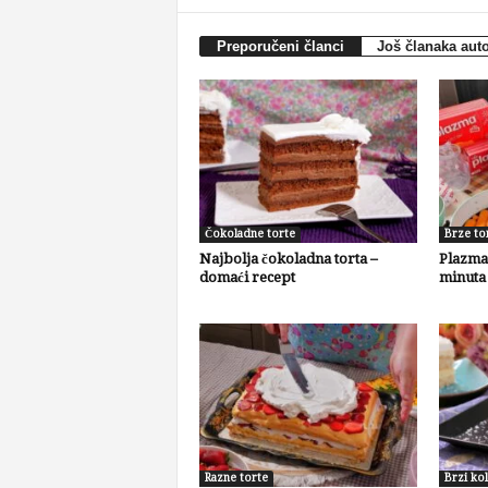
Preporučeni članci
Još članaka aut
Čokoladne torte
Brze to
Najbolja čokoladna torta –
Plazma 
domaći recept
minuta
Razne torte
Brzi kol