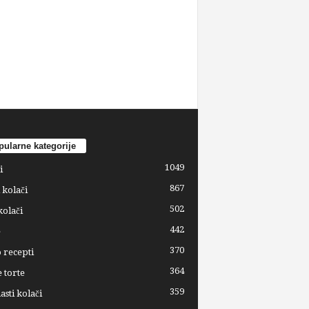
ularne kategorije
1049
i
867
 kolači
502
kolači
442
e
370
 recepti
364
 torte
359
sti kolači