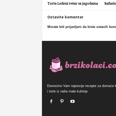
Torta Ledeni vetar sa jagodama
Rafaelo
Ostavite komentar
Morate biti prijavljeni da biste ostavili ko
Donosimo Vam najnovije recepte za domaće 
i torte iz naše male kuhinje.