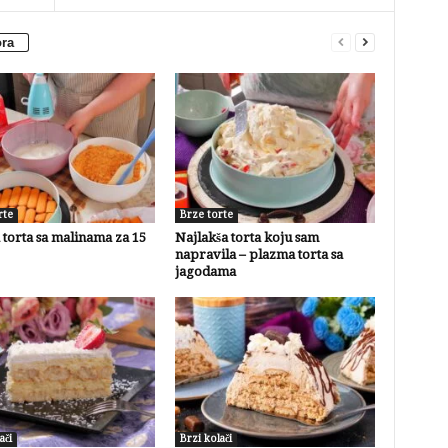
ora
rte
Brze torte
torta sa malinama za 15
Najlakša torta koju sam
napravila – plazma torta sa
jagodama
ači
Brzi kolači