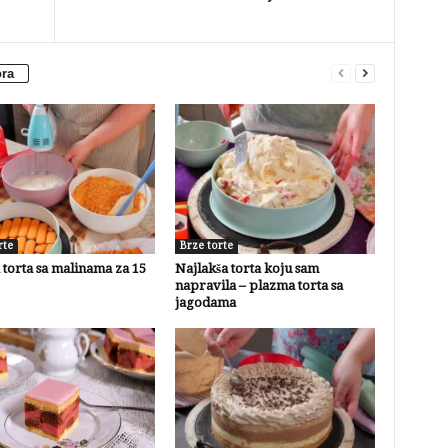
ora
rte
Brze torte
torta sa malinama za 15
Najlakša torta koju sam
napravila – plazma torta sa
jagodama