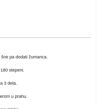
k šne pa dodati žumanca.
 180 stepeni.
a 3 dela.
ćerom u prahu.