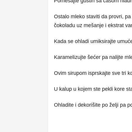
Pomešajte gustin sa čašom hlad
Ostalo mleko staviti da provri, p
čokoladu uz mešanje i ekstrat vani
Kada se ohladi umiksirajte umuć
Karamelizujte šećer pa nalijte ml
Ovim sirupom isprskajte sve tri k
U kalup u kojem ste pekli kore sta
Ohladite i dekorišite po želji pa p