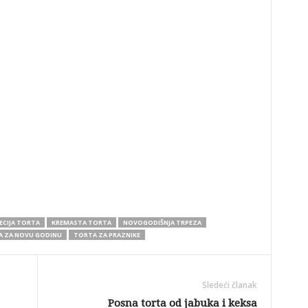
ECIJA TORTA
KREMASTA TORTA
NOVOGODIŠNJA TRPEZA
 ZA NOVU GODINU
TORTA ZA PRAZNIKE
Sledeći članak
Posna torta od jabuka i keksa