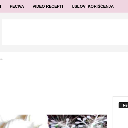
I
PECIVA
VIDEO RECEPTI
USLOVI KORIŠĆENJA
san
Re