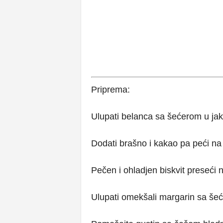
Priprema:
Ulupati belanca sa šećerom u ja
Dodati brašno i kakao pa peći na
Pečen i ohladjen biskvit preseći n
Ulupati omekšali margarin sa še