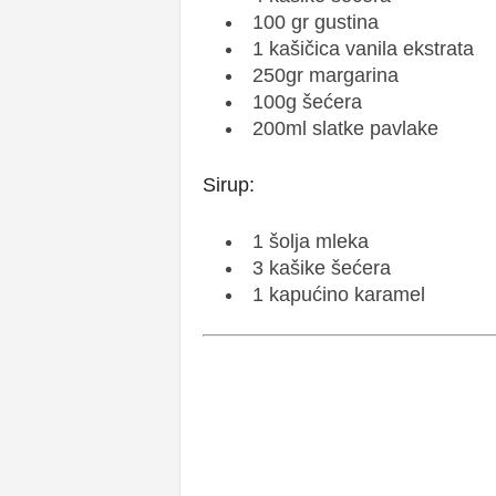
100 gr gustina
1 kašičica vanila ekstrata
250gr margarina
100g šećera
200ml slatke pavlake
Sirup:
1 šolja mleka
3 kašike šećera
1 kapućino karamel