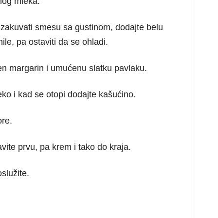
nog mleka.
a zakuvati smesu sa gustinom, dodajte belu
le, pa ostaviti da se ohladi.
en margarin i umućenu slatku pavlaku.
eko i kad se otopi dodajte kašućino.
ore.
vite prvu, pa krem i tako do kraja.
oslužite.