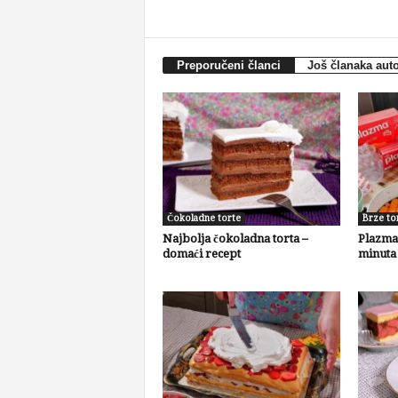
Preporučeni članci
Još članaka aut
Čokoladne torte
Brze to
Najbolja čokoladna torta –
Plazma 
domaći recept
minuta