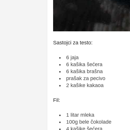
Sastojci za testo:
6 jaja
6 kašika šećera
6 kašika brašna
prašak za pecivo
2 kašike kakaoa
Fil:
1 litar mleka
100g bele čokolade
4 kašike šećera