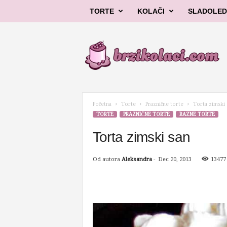
TORTE
KOLAČI
SLADOLED
B
r
z
i
k
o
l
Početna
Torte
Praznične torte
Torta zimski 
a
TORTE
PRAZNIČNE TORTE
RAZNE TORTE
č
i
Torta zimski san
Od autora
Aleksandra
-
Dec 20, 2013
13477