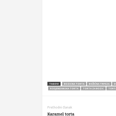
TAGOVI
BOZICNA TORTA
BOŽIĆNA TRPEZA
D
RODJENDANSKA TORTA
TORTA ZA BOZIC
TORTA
Prethodni članak
Karamel torta