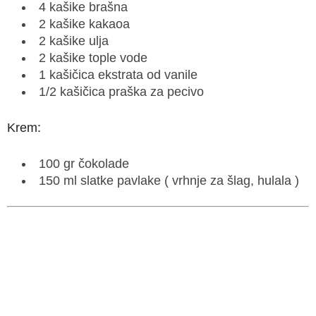
4 kašike brašna
2 kašike kakaoa
2 kašike ulja
2 kašike tople vode
1 kašičica ekstrata od vanile
1/2 kašičica praška za pecivo
Krem:
100 gr čokolade
150 ml slatke pavlake ( vrhnje za šlag, hulala )