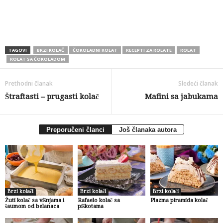
TAGOVI
BRZI KOLAČ
ČOKOLADNI ROLAT
RECEPTI ZA ROLATE
ROLAT
ROLAT SA ČOKOLADOM
Prethodni članak
Sledeći članak
Štraftasti – prugasti kolač
Mafini sa jabukama
Preporučeni članci
Još članaka autora
Brzi kolači
Brzi kolači
Brzi kolači
Žuti kolač sa višnjama i
Rafaelo kolač sa
Plazma piramida kolač
šaumom od belanaca
piškotama