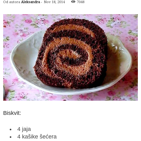
Od autora
Aleksandra
-
Nov 18, 2014
7048
Biskvit:
4 jaja
4 kašike šećera