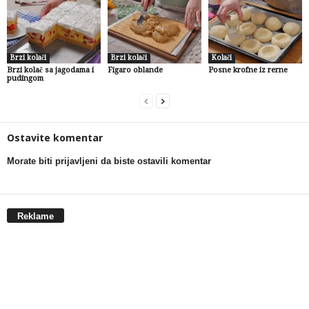
Brzi kolači
Brzi kolači
Kolači
Brzi kolač sa jagodama i
Figaro oblande
Posne krofne iz rerne
pudingom
Ostavite komentar
Morate biti prijavljeni da biste ostavili komentar
Reklame