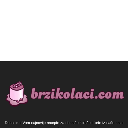
Donosimo Vam najnovije recepte za domaće kolače i torte iz naše male