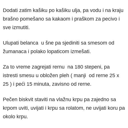
Dodati zatim kašiku po kašiku ulja, pa vodu i na kraju
brašno pomešano sa kakaom i praškom za pecivo i
sve izmutiti.
Ulupati belanca u šne pa sjediniti sa smesom od
žumanaca i polako lopaticom izmešati.
Za to vreme zagrejati rernu na 180 stepeni, pa
istresti smesu u obložen pleh ( manji od rerne 25 x
25 ) i peći 15 minuta, zavisno od rerne.
Pečen biskvit staviti na vlažnu krpu pa zajedno sa
krpom uviti, uvijati i krpu sa rolatom, ne uvijati koru pa
okolo krpu.