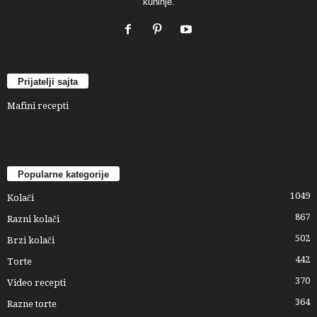
kuhinje.
Prijatelji sajta
Mafini recepti
Popularne kategorije
1049
Kolači
867
Razni kolači
502
Brzi kolači
442
Torte
370
Video recepti
364
Razne torte