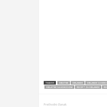
TAGOVI
OBATNE
OBLANDE
OBLANDE SA KEK
OBLATNE SA KOKOSOM
RECEPT ZA OBLANDE
RE
Prethodni članak