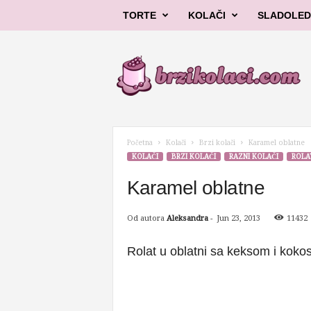
TORTE
KOLAČI
SLADOLED
B
r
z
i
k
o
l
Početna
Kolači
Brzi kolači
Karamel oblatne
a
KOLAČI
BRZI KOLAČI
RAZNI KOLAČI
ROLA
č
i
Karamel oblatne
Od autora
Aleksandra
-
Jun 23, 2013
11432
Rolat u oblatni sa keksom i kokos