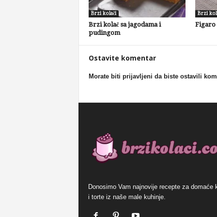
Brzi kolači
Brzi kol
Brzi kolač sa jagodama i
Figaro
pudingom
Ostavite komentar
Morate biti prijavljeni da biste ostavili ko
Donosimo Vam najnovije recepte za domaće 
i torte iz naše male kuhinje.