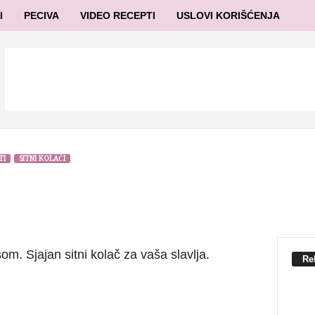
I
PECIVA
VIDEO RECEPTI
USLOVI KORIŠĆENJA
TI
SITNI KOLAČI
om. Sjajan sitni kolač za vaša slavlja.
Re