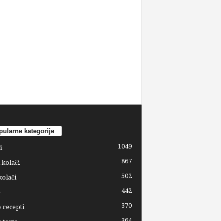
ularne kategorije
1049
i
867
 kolači
502
kolači
442
e
370
 recepti
364