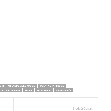
SOM
OBLANDE SA KOKOSOM
OBLATNE SA KEKSOM
CEPT ZA OBLATNE
ROLAT
SITNI KOLAC
SITNI KOLAČI
Sledeći članak