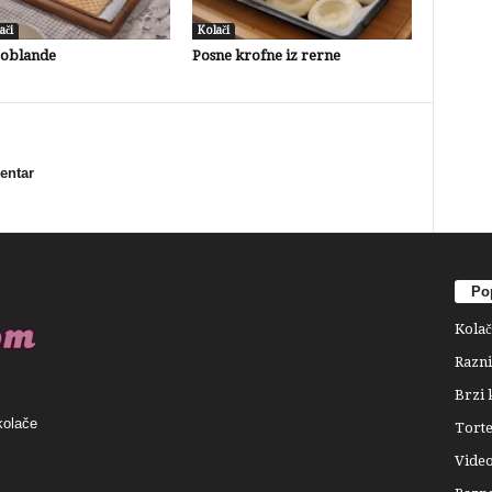
ači
Kolači
 oblande
Posne krofne iz rerne
mentar
Pop
Kolač
Razni
Brzi 
kolače
Tort
Video