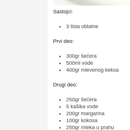
Sastojci:
3 lista oblatne
Prvi deo:
300gr šećera
500ml vode
400gr mlevenog keksa
Drugi deo:
250gr šećera
5 kašika vode
200gr margarina
100gr kokosa
250gr mleka u prahu