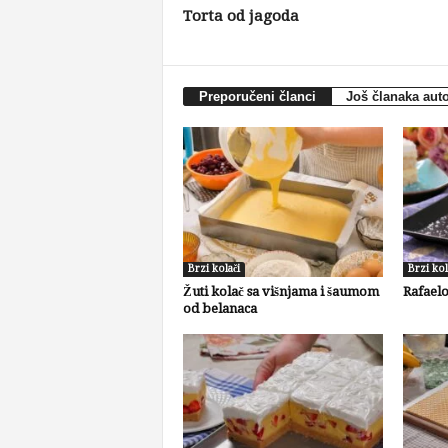
Torta od jagoda
Preporučeni članci
Još članaka aut
Brzi kolači
Brzi kol
Žuti kolač sa višnjama i šaumom
Rafaelo
od belanaca