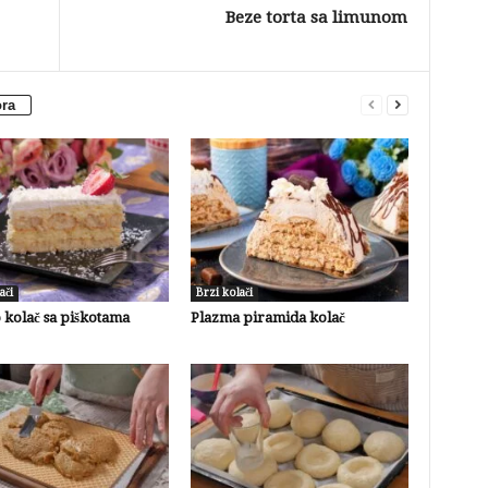
Beze torta sa limunom
ora
ači
Brzi kolači
 kolač sa piškotama
Plazma piramida kolač