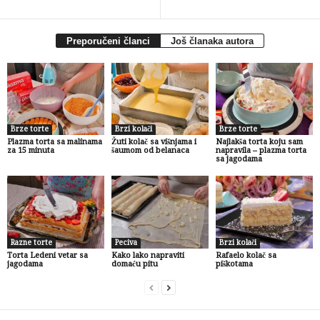
Preporučeni članci
Još članaka autora
Brze torte
Brzi kolači
Brze torte
Plazma torta sa malinama
Žuti kolač sa višnjama i
Najlakša torta koju sam
za 15 minuta
šaumom od belanaca
napravila – plazma torta
sa jagodama
Razne torte
Peciva
Brzi kolači
Torta Ledeni vetar sa
Kako lako napraviti
Rafaelo kolač sa
jagodama
domaću pitu
piškotama