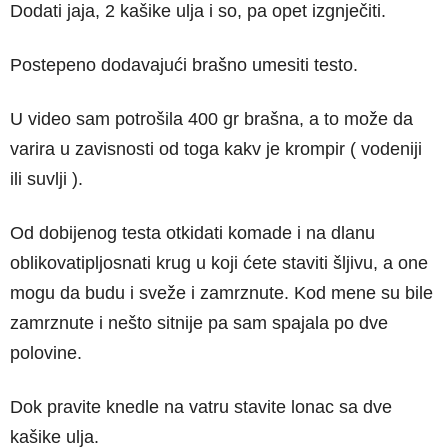
Dodati jaja, 2 kašike ulja i so, pa opet izgnječiti.
Postepeno dodavajući brašno umesiti testo.
U video sam potrošila 400 gr brašna, a to može da
varira u zavisnosti od toga kakv je krompir ( vodeniji
ili suvlji ).
Od dobijenog testa otkidati komade i na dlanu
oblikovatipljosnati krug u koji ćete staviti šljivu, a one
mogu da budu i sveže i zamrznute. Kod mene su bile
zamrznute i nešto sitnije pa sam spajala po dve
polovine.
Dok pravite knedle na vatru stavite lonac sa dve
kašike ulja.