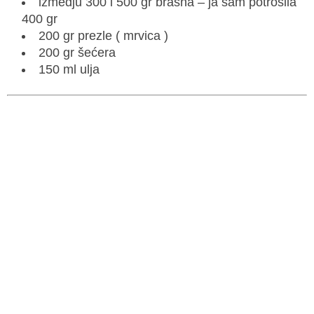
izmedju 300 i 500 gr brašna – ja sam potrošila
400 gr
200 gr prezle ( mrvica )
200 gr šećera
150 ml ulja