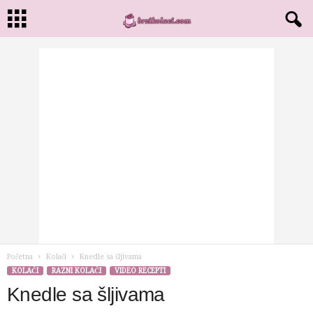
Početna
Kolači
Knedle sa šljivama
KOLAČI
RAZNI KOLAČI
VIDEO RECEPTI
Knedle sa šljivama