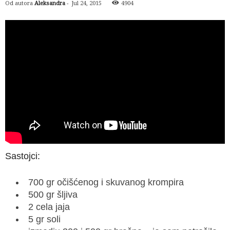
Od autora
Aleksandra
-
Jul 24, 2015
4904
Sastojci:
700 gr očišćenog i skuvanog krompira
500 gr šljiva
2 cela jaja
5 gr soli