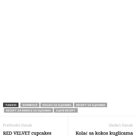
TAGOVI
GOMBOCE
KOLACI SA SLJIVAMA
RECEPT SA SLJIVAMA
RECEPT ZA KNEDLE SA SLJIVAMA
SLJIVE RECEPT
Prethodni članak
Sledeći članak
RED VELVET cupcakes
Kolač sa kokos kuglicama