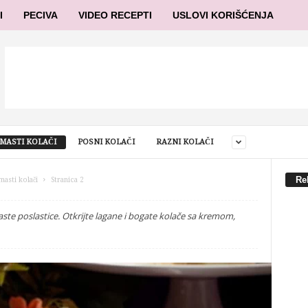
I
PECIVA
VIDEO RECEPTI
USLOVI KORIŠĆENJA
MASTI KOLAČI
POSNI KOLAČI
RAZNI KOLAČI
Re
masti kolači
Stranica 2
aste poslastice. Otkrijte lagane i bogate kolače sa kremom,