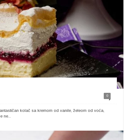
0
 Fantastičan kolač sa kremom od vanile, želeom od voća,
 ne...