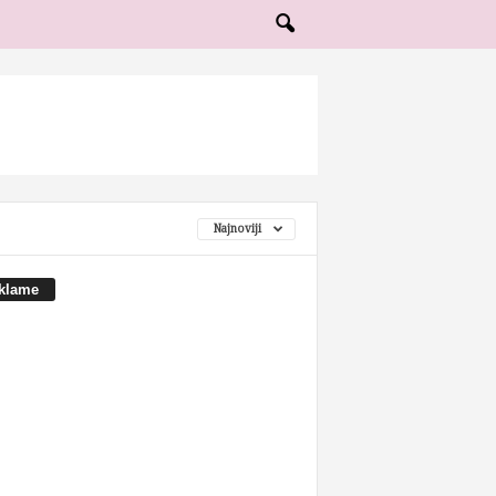
Najnoviji
klame