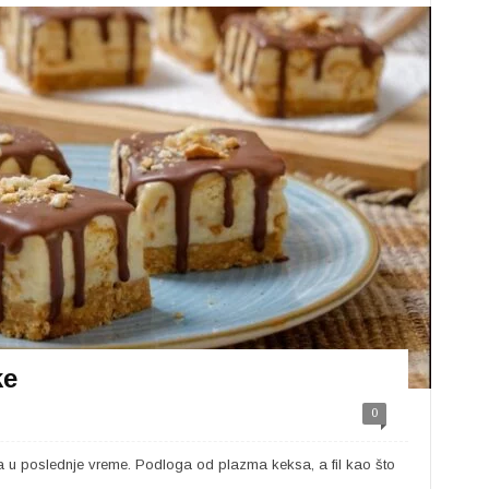
ke
0
 u poslednje vreme. Podloga od plazma keksa, a fil kao što