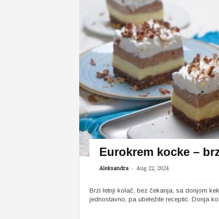
Eurokrem kocke – brz
-
Aleksandra
Aug 22, 2024
Brzi letnji kolač, bez čekanja, sa donjom k
jednostavno, pa ubeležite receptić. Donja kor