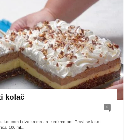
i kolač
0
eks koricom i dva krema sa eurokremom. Pravi se lako i
ica: 100 ml...