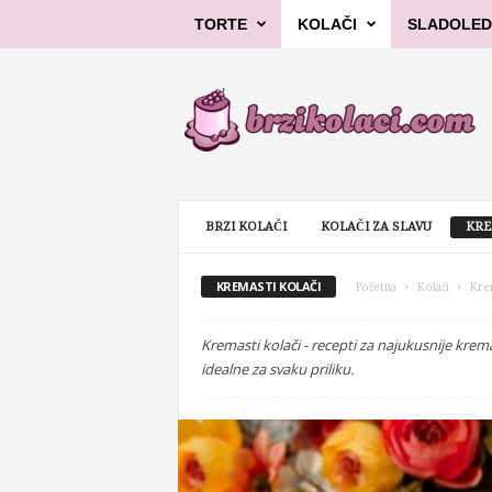
TORTE
KOLAČI
SLADOLED
B
r
z
i
k
o
l
BRZI KOLAČI
KOLAČI ZA SLAVU
KRE
a
č
i
KREMASTI KOLAČI
Početna
Kolači
Kre
Kremasti kolači - recepti za najukusnije krem
idealne za svaku priliku.