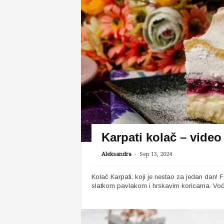
Karpati kolač – video
-
Aleksandra
Sep 13, 2024
Kolač Karpati, koji je nestao za jedan dan!
slatkom pavlakom i hrskavim koricama. Voće