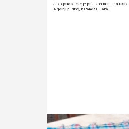
Čoko jaffa kocke je predivan kolač sa ukus
je gornji puding, narandza i jaffa...