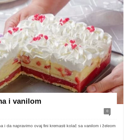
ma i vanilom
0
a i da napravimo ovaj fini kremasti kolač sa vanilom i želeom