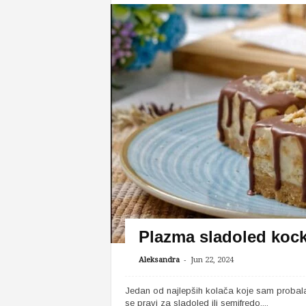
Plazma sladoled koc
-
Aleksandra
Jun 22, 2024
Jedan od najlepših kolača koje sam probala
se pravi za sladoled ili semifredo,...