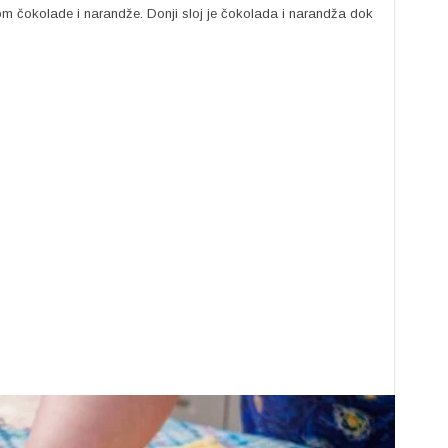
om čokolade i narandže. Donji sloj je čokolada i narandža dok