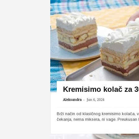
Kremisimo kolač za 3
-
Aleksandra
Jun 6, 2024
Brži način od klasičnog kremisimo kolača, v
čekanja, nema miksera, ni vage. Preukusan ko