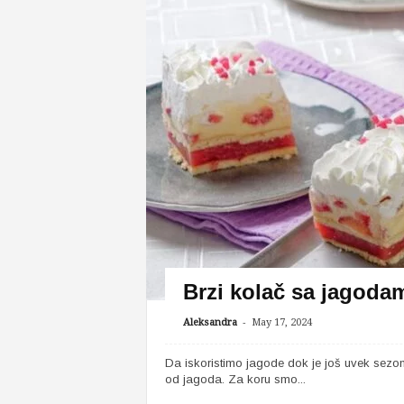
Brzi kolač sa jagoda
-
Aleksandra
May 17, 2024
Da iskoristimo jagode dok je još uvek sezon
od jagoda. Za koru smo...