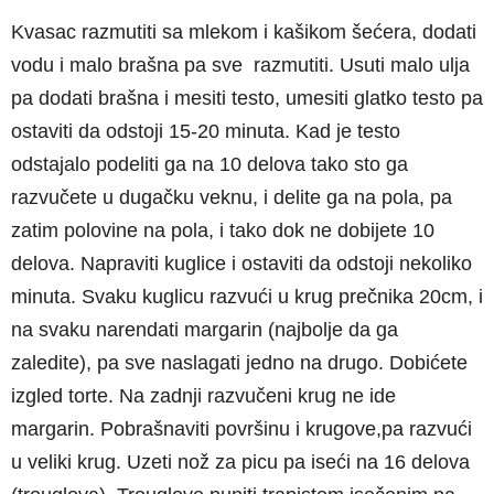
Kvasac razmutiti sa mlekom i kašikom šećera, dodati
vodu i malo brašna pa sve razmutiti. Usuti malo ulja
pa dodati brašna i mesiti testo, umesiti glatko testo pa
ostaviti da odstoji 15-20 minuta. Kad je testo
odstajalo podeliti ga na 10 delova tako sto ga
razvučete u dugačku veknu, i delite ga na pola, pa
zatim polovine na pola, i tako dok ne dobijete 10
delova. Napraviti kuglice i ostaviti da odstoji nekoliko
minuta. Svaku kuglicu razvući u krug prečnika 20cm, i
na svaku narendati margarin (najbolje da ga
zaledite), pa sve naslagati jedno na drugo. Dobićete
izgled torte. Na zadnji razvučeni krug ne ide
margarin. Pobrašnaviti površinu i krugove,pa razvući
u veliki krug. Uzeti nož za picu pa iseći na 16 delova