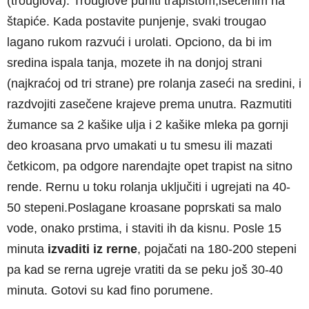
(trouglova). Trouglove puniti trapistom,isečenim na
štapiće. Kada postavite punjenje, svaki trougao
lagano rukom razvući i urolati. Opciono, da bi im
sredina ispala tanja, mozete ih na donjoj strani
(najkraćoj od tri strane) pre rolanja zaseći na sredini, i
razdvojiti zasečene krajeve prema unutra. Razmutiti
žumance sa 2 kašike ulja i 2 kašike mleka pa gornji
deo kroasana prvo umakati u tu smesu ili mazati
četkicom, pa odgore narendajte opet trapist na sitno
rende. Rernu u toku rolanja uključiti i ugrejati na 40-
50 stepeni.Poslagane kroasane poprskati sa malo
vode, onako prstima, i staviti ih da kisnu. Posle 15
minuta
izvaditi iz rerne
, pojačati na 180-200 stepeni
pa kad se rerna ugreje vratiti da se peku još 30-40
minuta. Gotovi su kad fino porumene.