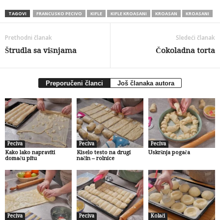
TAGOVI
FRANCUSKO PECIVO
KIFLE
KIFLE KROASANI
KROASAN
KROASANI
Prethodni članak
Sledeći članak
Štrudla sa višnjama
Čokoladna torta
Preporučeni članci
Još članaka autora
Peciva
Peciva
Peciva
Kako lako napraviti
Kiselo testo na drugi
Uskršnja pogača
domaću pitu
način – rolnice
Peciva
Peciva
Kolači