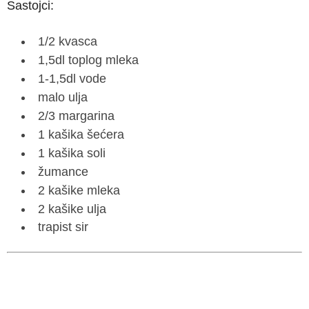
Sastojci:
1/2 kvasca
1,5dl toplog mleka
1-1,5dl vode
malo ulja
2/3 margarina
1 kašika šećera
1 kašika soli
žumance
2 kašike mleka
2 kašike ulja
trapist sir