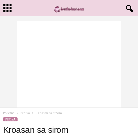
Početna
Peciva
Kroasan sa sirom
PECIVA
Kroasan sa sirom