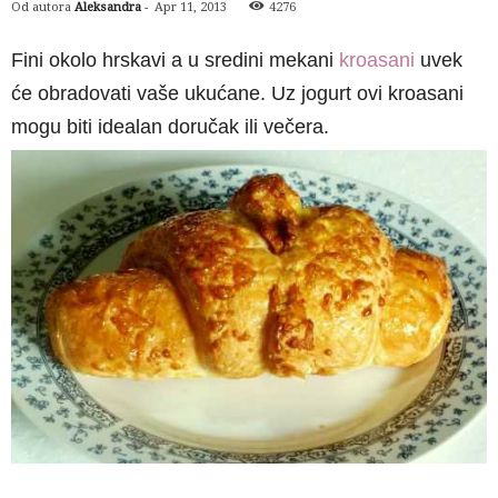
Od autora
Aleksandra
-
Apr 11, 2013
4276
Fini okolo hrskavi a u sredini mekani
kroasani
uvek
će obradovati vaše ukućane. Uz jogurt ovi kroasani
mogu biti idealan doručak ili večera.