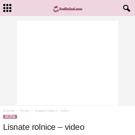
Početna
Peciva
Lisnate rolnice – video
PECIVA
Lisnate rolnice – video