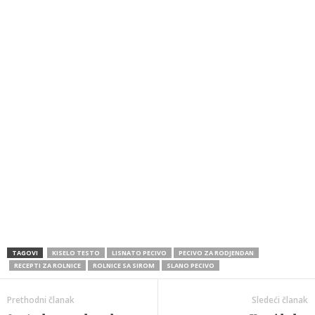
TAGOVI
KISELO TESTO
LISNATO PECIVO
PECIVO ZA RODJENDAN
RECEPTI ZA ROLNICE
ROLNICE SA SIROM
SLANO PECIVO
Prethodni članak
Sledeći članak