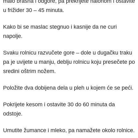
malo brašna i odgore, pa prekrijete nalonom i ostavite
u frižider 30 – 45 minuta.
Kako bi se maslac stegnuo i kasnije da ne curi
napolje.
Svaku rolnicu razvučete gore – dole u dugačku traku
pa je uvijete u manju, deblju rolnicu koju presečete po
sredini oštrim nožem.
Položite dva dobijena dela u pleh u kojem će se peći.
Pokrijete kesom i ostavite 30 do 60 minuta da
odstoje.
Umutite žumance i mleko, pa namažete okolo rolnice.