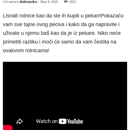
Od autora
Aleksandra
-
May 8, 2025
1832
Lisnati rolnice kao da ste ih kupili u pekari!Pokazaću
vam sve tajne ovog peciva i kako da ga napravite i
uživate u njemu baš kao da je iz pekare. Niko neće
primetiti razliku i moći će samo da vam čestita na
ovakvom rolnicama!