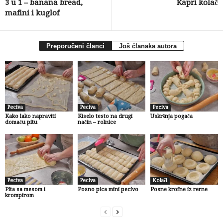
3 u 1 – banana bread,
Kapri kolač
mafini i kuglof
Preporučeni članci
Još članaka autora
Peciva
Peciva
Peciva
Kako lako napraviti
Kiselo testo na drugi
Uskršnja pogača
domaću pitu
način – rolnice
Peciva
Peciva
Kolači
Pita sa mesom i
Posno pica mini pecivo
Posne krofne iz rerne
krompirom