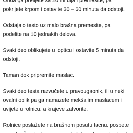
Onda ga prelijete sa 20 ml ulja i premesite, pa
pokrijete krpom i ostavite 30 – 60 minuta da odstoji.
Odstajalo testo uz malo brašna premesite, pa
podelite na 10 jednakih delova.
Svaki deo oblikujete u lopticu i ostavite 5 minuta da
odstoji.
Taman dok pripremite maslac.
Svaki deo testa razvučete u pravougaonik, ili u neki
ovalni oblik pa ga namazete mekšalim maslacem i
uvijete u rolnicu, a krajeve zatvorite.
Rolnice poslažete na brašnom posutu tacnu, pospete