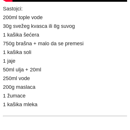
Sastojci:
200ml tople vode
30g svežeg kvasca ili 8g suvog
1 kašika šećera
750g brašna + malo da se premesi
1 kašika soli
1 jaje
50ml ulja + 20ml
250ml vode
200g maslaca
1 žumace
1 kašika mleka