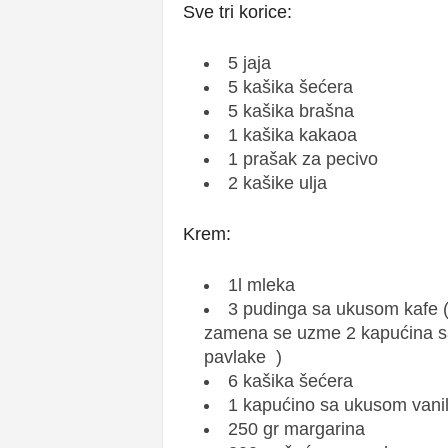
Sve tri korice:
5 jaja
5 kašika šećera
5 kašika brašna
1 kašika kakaoa
1 prašak za pecivo
2 kašike ulja
Krem:
1l mleka
3 pudinga sa ukusom kafe (
zamena se uzme 2 kapućina sa u
pavlake )
6 kašika šećera
1 kapućino sa ukusom vani
250 gr margarina