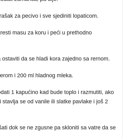
ašak za pecivo i sve sjediniti lopaticom.
stresti masu za koru i peći u prethodno
pa ostaviti da se hladi kora zajedno sa rernom.
ćerom i 200 ml hladnog mleka.
odati 1 kapućino kad bude toplo i razmutiti, ako
avlja se od vanile ili slatke pavlake i još 2
ati dok se ne zgusne pa skloniti sa vatre da se