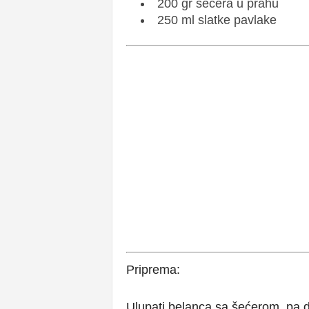
200 gr šećera u prahu
250 ml slatke pavlake
Priprema:
Ulupati belanca sa šećerom, pa d