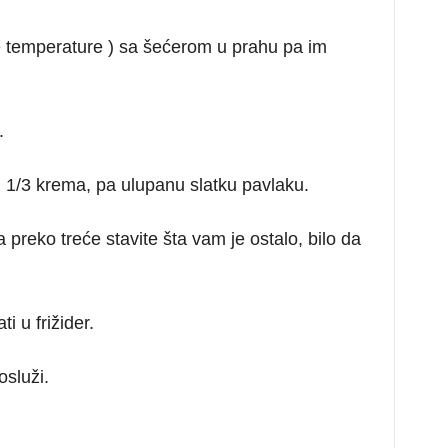
e temperature ) sa šećerom u prahu pa im
.
i 1/3 krema, pa ulupanu slatku pavlaku.
 preko treće stavite šta vam je ostalo, bilo da
ti u frižider.
služi.