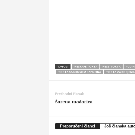
TAGOVI
NESKAFE TORTA
NESS TORTA
PUDIN
TORTA SA UKUSOM KAPUCINA
TORTA ZA RODJEND
Prethodni članak
Šarena mađarica
Preporučeni članci
Još članaka aut