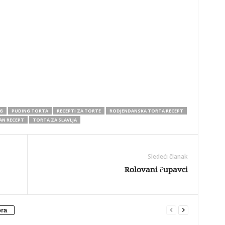
G
PUDING TORTA
RECEPTI ZA TORTE
RODJENDANSKA TORTA RECEPT
AN RECEPT
TORTA ZA SLAVLJA
Sledeći članak
Rolovani čupavci
ora