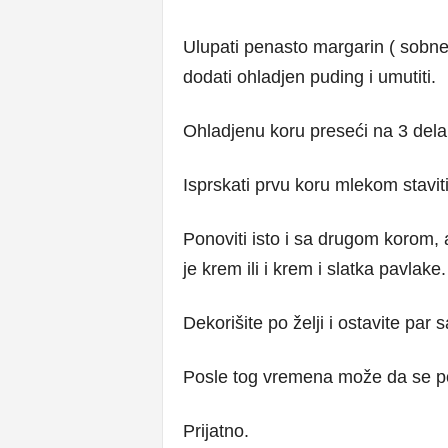
Ulupati penasto margarin ( sobn
dodati ohladjen puding i umutiti.
Ohladjenu koru preseći na 3 dela
Isprskati prvu koru mlekom stavit
Ponoviti isto i sa drugom korom, a
je krem ili i krem i slatka pavlake.
Dekorišite po želji i ostavite par sa
Posle tog vremena može da se po
Prijatno.