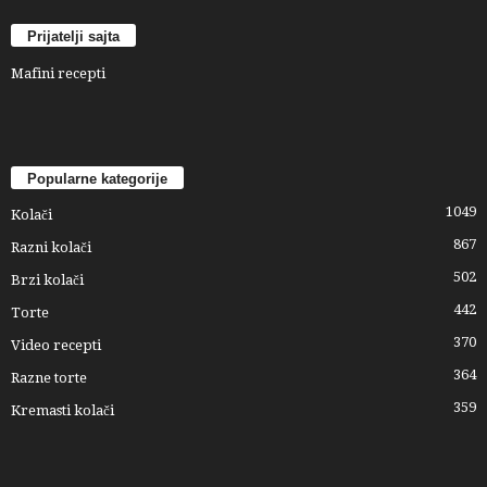
Prijatelji sajta
Mafini recepti
Popularne kategorije
1049
Kolači
867
Razni kolači
502
Brzi kolači
442
Torte
370
Video recepti
364
Razne torte
359
Kremasti kolači