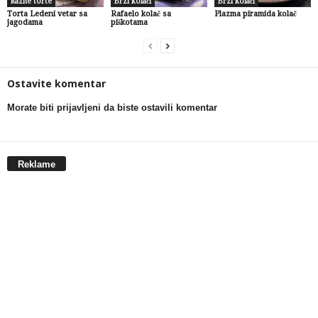
Razne torte
Brzi kolači
Brzi kolači
Torta Ledeni vetar sa
Rafaelo kolač sa
Plazma piramida kolač
jagodama
piškotama
Ostavite komentar
Morate biti prijavljeni da biste ostavili komentar
Reklame