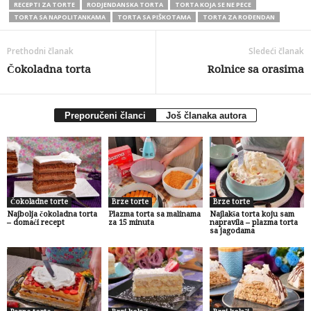
RECEPTI ZA TORTE
RODJENDANSKA TORTA
TORTA KOJA SE NE PECE
TORTA SA NAPOLITANKAMA
TORTA SA PIŠKOTAMA
TORTA ZA ROĐENDAN
Prethodni članak
Sledeći članak
Čokoladna torta
Rolnice sa orasima
Preporučeni članci
Još članaka autora
Čokoladne torte
Brze torte
Brze torte
Najbolja čokoladna torta
Plazma torta sa malinama
Najlakša torta koju sam
– domaći recept
za 15 minuta
napravila – plazma torta
sa jagodama