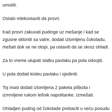
umutiti.
Ostalo mlekostaviti da provri.
Kad provri zakuvati pudinge uz mešanje i kad se
zgusne skloniti sa vatre, dodati izlomljenu čokoladu,
mešati dok se ne otopi, pa ostaviti da se skroz ohladi.
Za to vreme ulupati slatku pavlaku pa pola odvojiti.
U pola dodati kisleu pavlaku i sjediniti.
Toj masi dodati izlomljena 2 paketa piškota i
izmrvljene rukom lešnik napolitanke. Izmešati.
Ohladjen puding od čokolade prebaciti u veću posudu