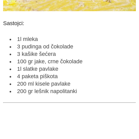
Sastojci:
1l mleka
3 pudinga od čokolade
3 kašike šećera
100 gr jake, crne čokolade
1l slatke pavlake
4 paketa piškota
200 ml kisele pavlake
200 gr lešnik napolitanki