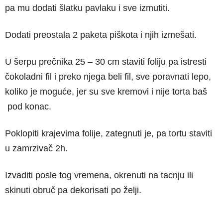
pa mu dodati šlatku pavlaku i sve izmutiti.
Dodati preostala 2 paketa piškota i njih izmešati.
U šerpu prečnika 25 – 30 cm staviti foliju pa istresti
čokoladni fil i preko njega beli fil, sve poravnati lepo,
koliko je moguće, jer su sve kremovi i nije torta baš
pod konac.
Poklopiti krajevima folije, zategnuti je, pa tortu staviti
u zamrzivač 2h.
Izvaditi posle tog vremena, okrenuti na tacnju ili
skinuti obruč pa dekorisati po želji.