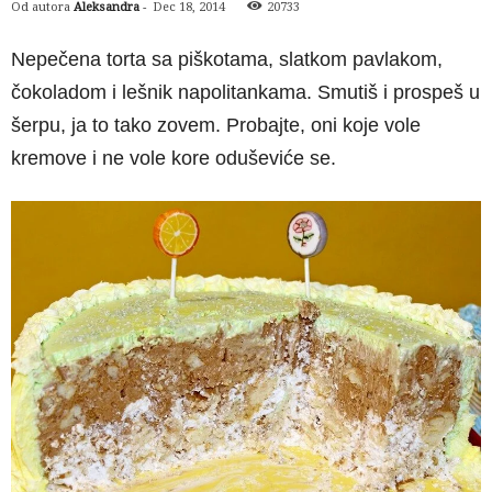
Od autora
Aleksandra
-
Dec 18, 2014
20733
Nepečena torta sa piškotama, slatkom pavlakom,
čokoladom i lešnik napolitankama. Smutiš i prospeš u
šerpu, ja to tako zovem. Probajte, oni koje vole
kremove i ne vole kore oduševiće se.