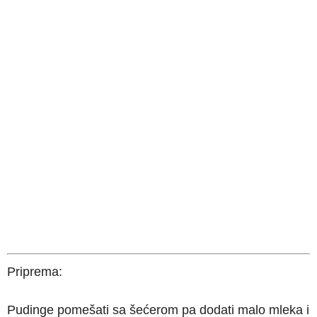
Priprema:
Pudinge pomešati sa šećerom pa dodati malo mleka i