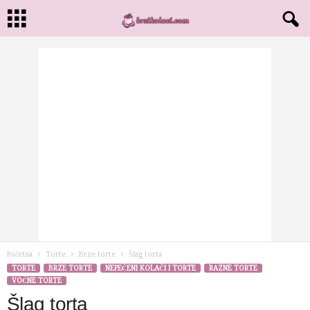
Početna
Torte
Brze torte
Šlag torta
TORTE
BRZE TORTE
NEPEČENI KOLAČI I TORTE
RAZNE TORTE
VOĆNE TORTE
Šlag torta