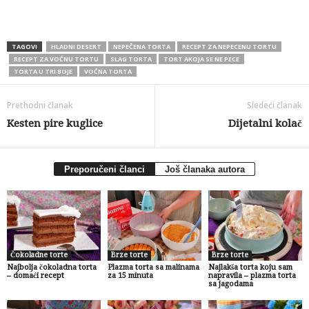
TAGOVI
HLADNI DESERT
NEPEČENA TORTA
RECEPT ZA NEPECENU TORTU
RECEPT ZA VOĆNU TORTU
SLAG TORTA
TORT AKOJA SE NE PECE
TORTA U TRI BOJE
VOĆNA TORTA
Prethodni članak
Sledeći članak
Kesten pire kuglice
Dijetalni kolač
Preporučeni članci
Još članaka autora
Čokoladne torte
Brze torte
Brze torte
Najbolja čokoladna torta
Plazma torta sa malinama
Najlakša torta koju sam
– domaći recept
za 15 minuta
napravila – plazma torta
sa jagodama