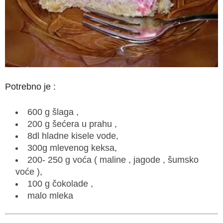
Potrebno je :
600 g šlaga ,
200 g šećera u prahu ,
8dl hladne kisele vode,
300g mlevenog keksa,
200- 250 g voća ( maline , jagode , šumsko
voće ),
100 g čokolade ,
malo mleka