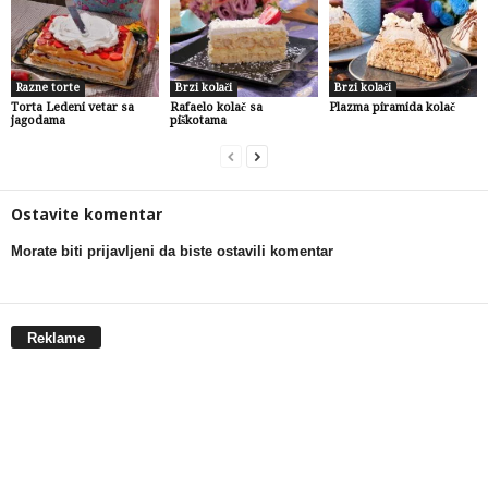
Razne torte
Brzi kolači
Brzi kolači
Torta Ledeni vetar sa
Rafaelo kolač sa
Plazma piramida kolač
jagodama
piškotama
Ostavite komentar
Morate biti prijavljeni da biste ostavili komentar
Reklame