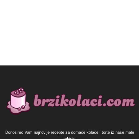
Donosimo Vam najnovije recepte za domaće kolače i torte iz naše male
kuhinje.