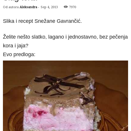
Od autora
Aleksandra
-
Sep 4, 2013
7970
Slika i recept Snežane Gavrančić.
Želite nešto slatko, lagano i jednostavno, bez pečenja
kora i jaja?
Evo predloga: