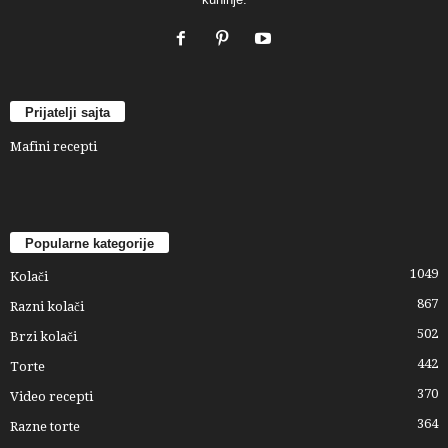
Prijatelji sajta
Mafini recepti
Popularne kategorije
1049
Kolači
867
Razni kolači
502
Brzi kolači
442
Torte
370
Video recepti
364
Razne torte