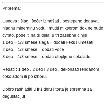
Priprema:
Osnova : šlag i šećer izmešati , postepeno dodavati
hladnu mineralnu vodu i mutiti mikserom dok ne bude
čvrsto. podeliti na tri dela, u tri zasebne činije
1 deo – 1/3 smese šlaga – dodati keks i umešati
2 deo – 1/3 smese – dodati voće
3 deo – 1/3 smese – dodati otopljenu čokoladu
Ređati : 1 deo , 2 deo i 3 deo , dekorisati rendanom
čokoladom ili po izboru.
Dobro rashladiti u frižideru i torta je spremna za
degustaciju!