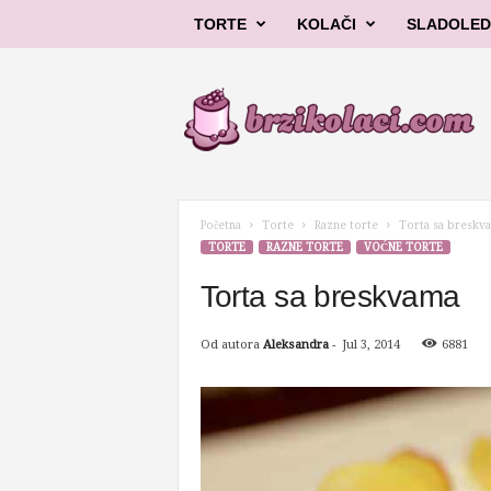
TORTE
KOLAČI
SLADOLED
B
r
z
i
k
o
l
Početna
Torte
Razne torte
Torta sa breskv
a
TORTE
RAZNE TORTE
VOĆNE TORTE
č
i
Torta sa breskvama
Od autora
Aleksandra
-
Jul 3, 2014
6881