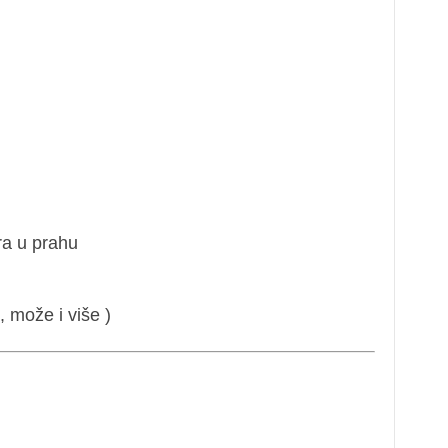
ra u prahu
, može i više )