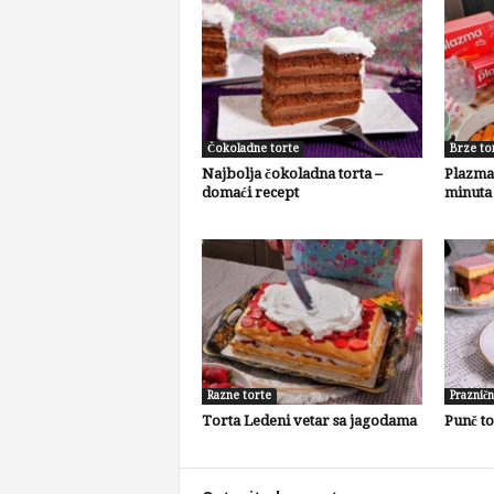
Čokoladne torte
Brze to
Najbolja čokoladna torta –
Plazma 
domaći recept
minuta
Razne torte
Prazničn
Torta Ledeni vetar sa jagodama
Punč to