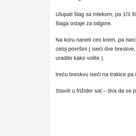
Ulupati šlag sa mlekom, pa 1/3 šl
šlaga ostaje za odgore.
Na koru naneti ceo krem, pa iseck
celoj površini ( iseći dve breskve,
uradite kako volite ).
treću breskvu iseći na trakice pa d
Staviti u frižider sat – dva da se 