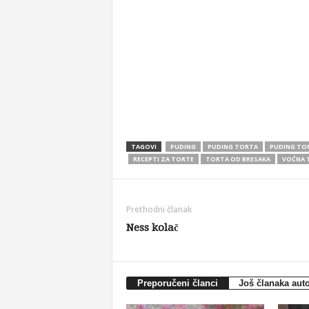
TAGOVI
PUDING
PUDING TORTA
PUDING TO
RECEPTI ZA TORTE
TORTA OD BRESAKA
VOĆNA 
Prethodni članak
Ness kolač
Preporučeni članci
Još članaka aut