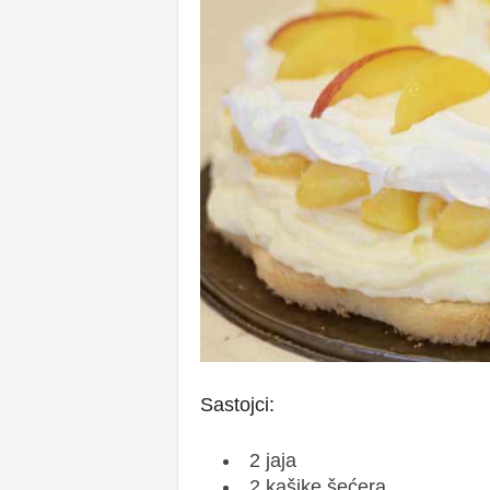
Sastojci:
2 jaja
2 kašike šećera