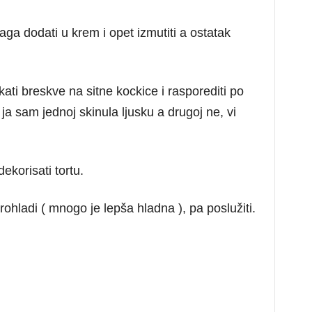
aga dodati u krem i opet izmutiti a ostatak
ati breskve na sitne kockice i rasporediti po
 ja sam jednoj skinula ljusku a drugoj ne, vi
ekorisati tortu.
prohladi ( mnogo je lepša hladna ), pa poslužiti.