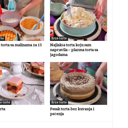
rte
Brze torte
torta sa malinama za 15
Najlakša torta koju sam
napravila – plazma torta sa
jagodama
e torte
Brze torte
rta
Pesak torta bez kuvanja i
pečenja