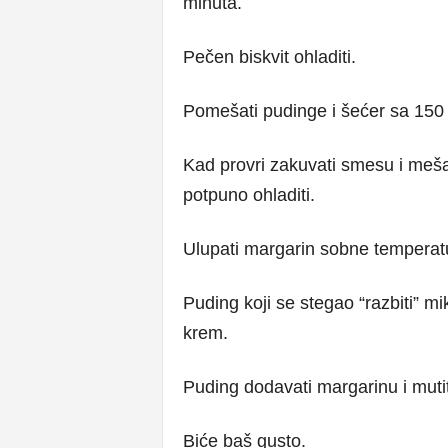
minuta.
Pečen biskvit ohladiti.
Pomešati pudinge i šećer sa 150 m
Kad provri zakuvati smesu i mešat
potpuno ohladiti.
Ulupati margarin sobne temperat
Puding koji se stegao “razbiti” mi
krem.
Puding dodavati margarinu i mutit
Biće baš gusto.