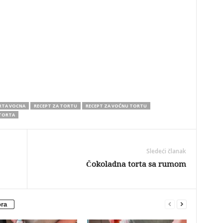
RTA VOCNA
RECEPT ZA TORTU
RECEPT ZA VOĆNU TORTU
TORTA
Sledeći članak
Čokoladna torta sa rumom
ora