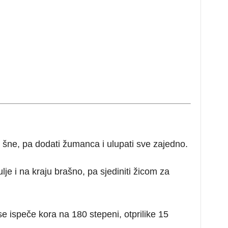
 šne, pa dodati žumanca i ulupati sve zajedno.
e i na kraju brašno, pa sjediniti žicom za
se ispeče kora na 180 stepeni, otprilike 15