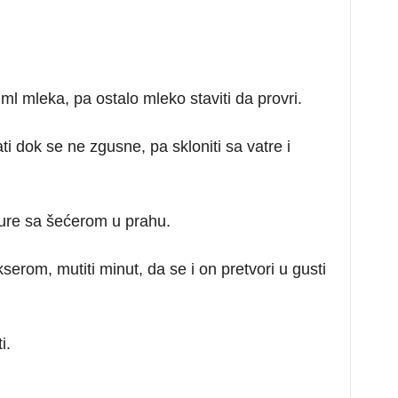
l mleka, pa ostalo mleko staviti da provri.
i dok se ne zgusne, pa skloniti sa vatre i
ure sa šećerom u prahu.
kserom, mutiti minut, da se i on pretvori u gusti
i.