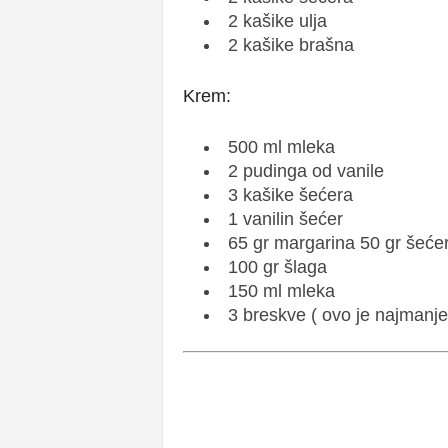
2 kašike ulja
2 kašike brašna
Krem:
500 ml mleka
2 pudinga od vanile
3 kašike šećera
1 vanilin šećer
65 gr margarina 50 gr šeće
100 gr šlaga
150 ml mleka
3 breskve ( ovo je najmanje