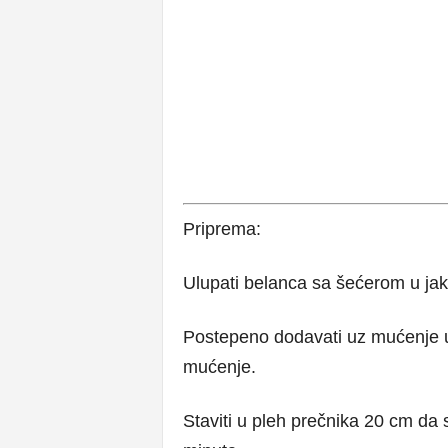
Priprema:
Ulupati belanca sa šećerom u jak
Postepeno dodavati uz mućenje ulj
mućenje.
Staviti u pleh prečnika 20 cm da 