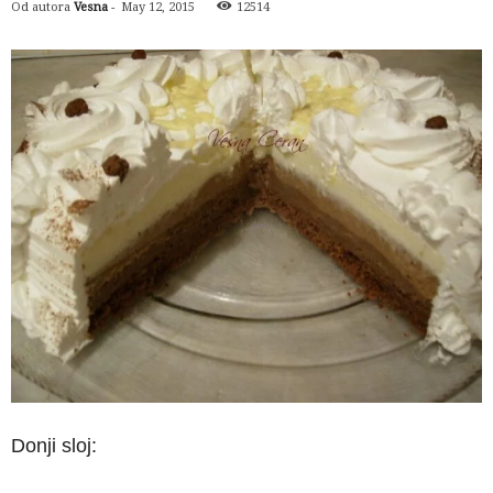
Od autora
Vesna
-
May 12, 2015
12514
Donji sloj: