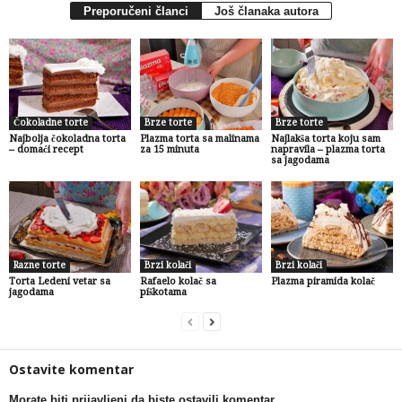
Preporučeni članci
Još članaka autora
Čokoladne torte
Brze torte
Brze torte
Najbolja čokoladna torta
Plazma torta sa malinama
Najlakša torta koju sam
– domaći recept
za 15 minuta
napravila – plazma torta
sa jagodama
Razne torte
Brzi kolači
Brzi kolači
Torta Ledeni vetar sa
Rafaelo kolač sa
Plazma piramida kolač
jagodama
piškotama
Ostavite komentar
Morate biti prijavljeni da biste ostavili komentar