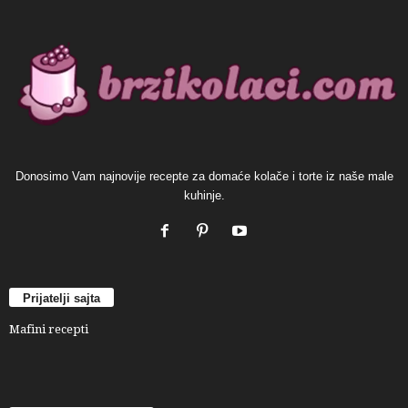
Donosimo Vam najnovije recepte za domaće kolače i torte iz naše male
kuhinje.
Prijatelji sajta
Mafini recepti