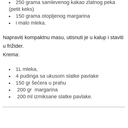
250 grama samlevenog kakao zlatnog peka
(petit keks)
150 grama otopljenog margarina
i malo mleka.
Napraviti kompaktnu masu, utisnuti je u kalup i staviti
u frižider.
Krema:
1L mleka,
4 pudinga sa ukusom slatke pavlake
150 gr šećera u prahu
200 gr margarina
200 ml izmiksane slatke pavlake.