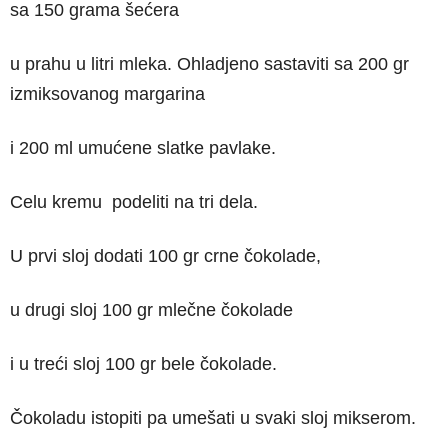
sa 150 grama šećera
u prahu u litri mleka. Ohladjeno sastaviti sa 200 gr
izmiksovanog margarina
i 200 ml umućene slatke pavlake.
Celu kremu podeliti na tri dela.
U prvi sloj dodati 100 gr crne čokolade,
u drugi sloj 100 gr mlečne čokolade
i u treći sloj 100 gr bele čokolade.
Čokoladu istopiti pa umešati u svaki sloj mikserom.