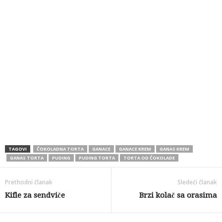
TAGOVI
ČOKOLADNA TORTA
GANACE
GANACE KREM
GANAS KREM
GANAS TORTA
PUDING
PUDING TORTA
TORTA OD ČOKOLADE
Prethodni članak
Sledeći članak
Kifle za sendviče
Brzi kolač sa orasima