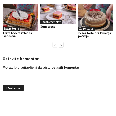
Praznične torte
Punč torta
Razne torte
Brze torte
Torta Ledeni vetar sa
Pesak torta bez kuvanja i
jagodama
pečenja
Ostavite komentar
Morate biti prijavljeni da biste ostavili komentar
Reklame