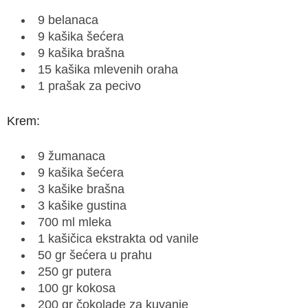
9 belanaca
9 kašika šećera
9 kašika brašna
15 kašika mlevenih oraha
1 prašak za pecivo
Krem:
9 žumanaca
9 kašika šećera
3 kašike brašna
3 kašike gustina
700 ml mleka
1 kašičica ekstrakta od vanile
50 gr šećera u prahu
250 gr putera
100 gr kokosa
200 gr čokolade za kuvanje