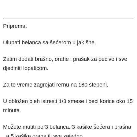
Priprema:
Ulupati belanca sa šećerom u jak šne.
Zatim dodati brašno, orahe i prašak za pecivo i sve
djediniti lopaticom.
Za to vreme zagrejati rernu na 180 stepeni.
U obložen pleh istresti 1/3 smese i peći korice oko 15
minuta.
Možete mutiti po 3 belanca, 3 kašike šećera i brašna
, a 5 kašika oraha ili sve zajedno.