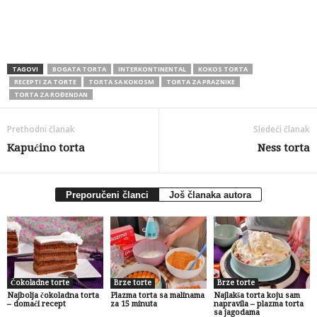
TAGOVI
BOGATA TORTA
INTERKONTINENTAL
KOKOS TORTA
RECEPTI ZA TORTE
TORTA SA KOKOSM
TORTA ZA PRAZNIKE
TORTA ZA ROĐENDAN
Prethodni članak
Sledeći članak
Kapućino torta
Ness torta
Preporučeni članci
Još članaka autora
Čokoladne torte
Brze torte
Brze torte
Najbolja čokoladna torta
Plazma torta sa malinama
Najlakša torta koju sam
– domaći recept
za 15 minuta
napravila – plazma torta
sa jagodama