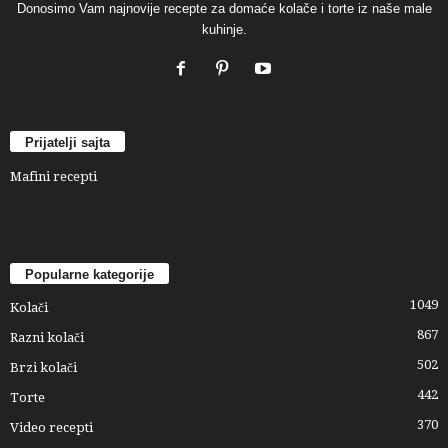
Donosimo Vam najnovije recepte za domaće kolače i torte iz naše male
kuhinje.
Prijatelji sajta
Mafini recepti
Popularne kategorije
1049
Kolači
867
Razni kolači
502
Brzi kolači
442
Torte
370
Video recepti