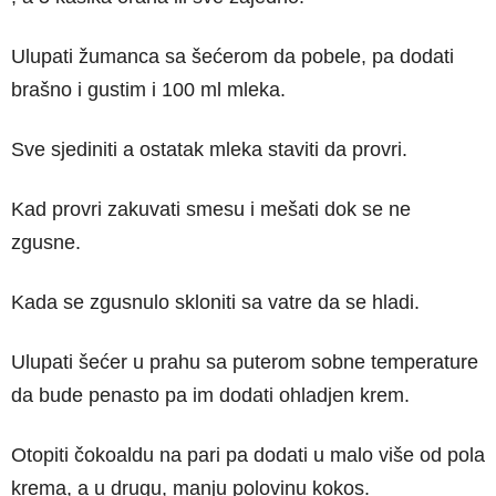
Ulupati žumanca sa šećerom da pobele, pa dodati
brašno i gustim i 100 ml mleka.
Sve sjediniti a ostatak mleka staviti da provri.
Kad provri zakuvati smesu i mešati dok se ne
zgusne.
Kada se zgusnulo skloniti sa vatre da se hladi.
Ulupati šećer u prahu sa puterom sobne temperature
da bude penasto pa im dodati ohladjen krem.
Otopiti čokoaldu na pari pa dodati u malo više od pola
krema, a u drugu, manju polovinu kokos.